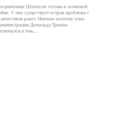
оединённые Штаты не готовы к затяжной
ойне. У них существует острая проблема с
оличеством ракет. Именно поэтому план
дминистрации Дональда Трампа
аключался в том,...