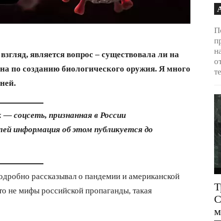
П
п
н
взгляд, является вопрос – существовала ли на
о
на по созданию биологического оружия. Я много
т
ней.
 — соцсеть, признанная в России
ей информация об этом публикуется до
подробно рассказывал о пандемии и американской
Т
то не мифы российской пропаганды, такая
С
м