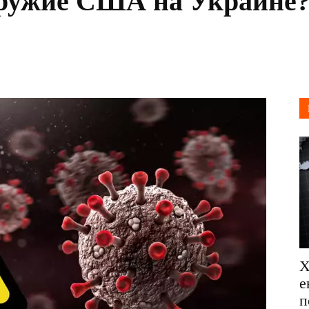
оружие США на Украине
Х
е
п