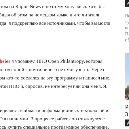
том на Rupor-News и поэтому хочу здесь хотя бы
бщал об этом на немецком языке и что читатели
В
л
егда, я подкрепляю все источниками, чтобы вы могли
в
П
о
heles
я упомянул НПО Open Philantropy, которая
о о которой я почти ничего не смог узнать. Через
ом кто-то сослался на эту программу и написал мне,
той НПО и, спросив, не интересует ли она меня. Я,
Р
специалист в области информационных технологий и
3
 в пандемии. В процессе работы он столкнулся с
ось купить специальное программное обеспечение,