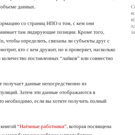
 объеме данных.
С
в
к
ормацию со страниц НПО о том, с кем они
а
занимает там лидирующие позиции. Кроме того,
з
n, чтобы определить, связаны ли субъекты друг с
мотрит, кто с кем дружит, но и проверяет, насколько
 количество поставленных “лайков” или совместно
е получает данные непосредственно из
пуляций. Затем эти данные отображаются в
сто необходимо, если вы хотите получить полный
й книгой
“Наёмные работники”,
которая посвящена
, у меня было уже собрано и проработано