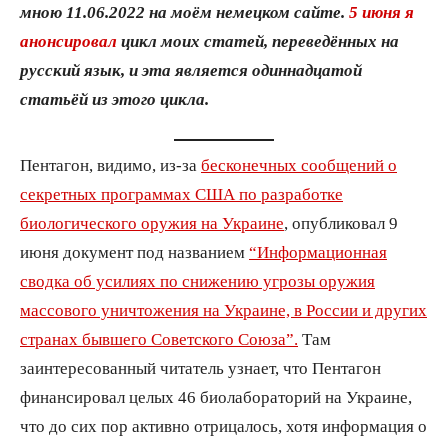
мною 11.06.2022 на моём немецком сайте.
5 июня я
анонсировал
цикл моих статей, переведённых на
русский язык, и эта является одиннадцатой
статьёй из этого цикла.
Пентагон, видимо, из-за
бесконечных сообщений о
секретных программах США по разработке
биологического оружия на Украине
, опубликовал 9
июня документ под названием
“Информационная
сводка об усилиях по снижению угрозы оружия
массового уничтожения на Украине, в России и других
странах бывшего Советского Союза”.
Там
заинтересованный читатель узнает, что Пентагон
финансировал целых 46 биолабораторий на Украине,
что до сих пор активно отрицалось, хотя информация о