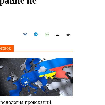
раине не
НОВОЕ
ронология провокаций