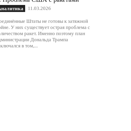
11.03.2026
Аналитика
оединённые Штаты не готовы к затяжной
ойне. У них существует острая проблема с
оличеством ракет. Именно поэтому план
дминистрации Дональда Трампа
аключался в том,...