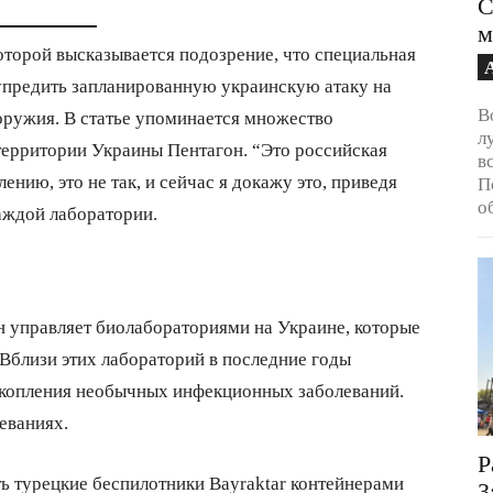
С
м
которой высказывается подозрение, что специальная
упредить запланированную украинскую атаку на
В
оружия. В статье упоминается множество
л
территории Украины Пентагон. “Это российская
в
ению, это не так, и сейчас я докажу это, приведя
П
о
аждой лаборатории.
н управляет биолабораториями на Украине, которые
Вблизи этих лабораторий в последние годы
скопления необычных инфекционных заболеваний.
еваниях.
Р
ть турецкие беспилотники Bayraktar контейнерами
3