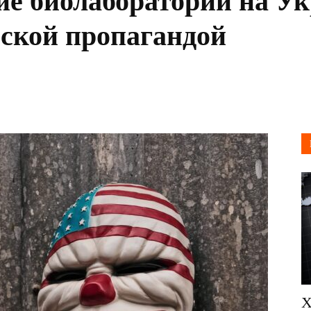
ие биолаборатории на Ук
ской пропагандой
Х