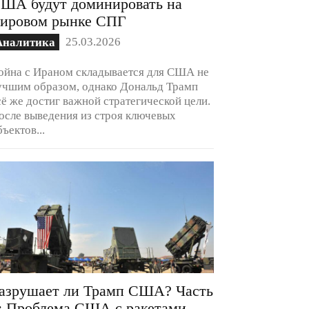
ША будут доминировать на
ировом рынке СПГ
25.03.2026
Аналитика
ойна с Ираном складывается для США не
учшим образом, однако Дональд Трамп
сё же достиг важной стратегической цели.
осле выведения из строя ключевых
бъектов...
азрушает ли Трамп США? Часть
: Проблема США с ракетами