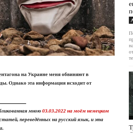
е
п
П
п
н
о
т
ентагона на Украине меня обвиняют в
ды. Однако эта информация исходит от
бликованная мною
03.03.2022 на моём немецком
статей, переведённых на русский язык, и эта
Т
а.