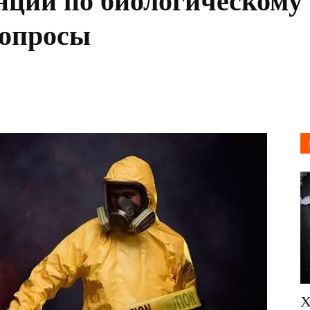
енции по биологическом
вопросы
Х