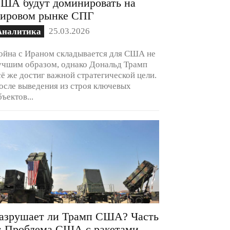
ША будут доминировать на
ировом рынке СПГ
25.03.2026
Аналитика
ойна с Ираном складывается для США не
учшим образом, однако Дональд Трамп
сё же достиг важной стратегической цели.
осле выведения из строя ключевых
бъектов...
азрушает ли Трамп США? Часть
: Проблема США с ракетами