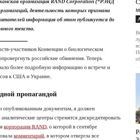
С
канская организация RAND Corporation (“РЭНД
м
 организаций, деятельность которых признана
читателей информация об этом публикуется до
овного текста.
В
л
в
арств-участников Конвенции о биологическом
П
опровергнуть российские обвинения. Теперь
о
вало более подробную информацию о встрече и
осов к США и Украине.
адной пропагандой
 и опубликованным документам, я должен
и аналитические центры стремятся дискредитировать
ая
корпорация RAND
, о которой в сентябре
Р
ковала
комментарий
, в котором отвергла все
3