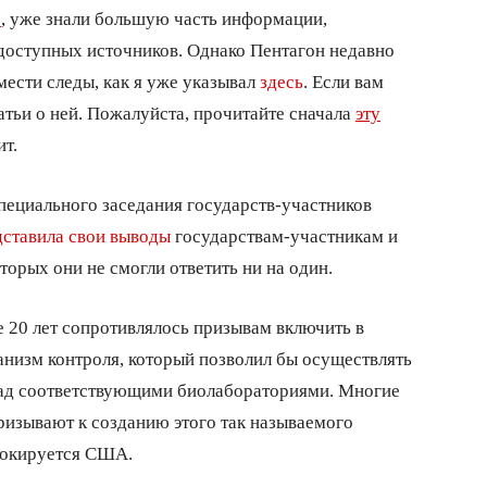
”
, уже знали большую часть информации,
доступных источников. Однако Пентагон недавно
мести следы, как я уже указывал
здесь
. Если вам
татьи о ней. Пожалуйста, прочитайте сначала
эту
ит.
специального заседания государств-участников
дставила свои выводы
государствам-участникам и
торых они не смогли ответить ни на один.
е 20 лет сопротивлялось призывам включить в
низм контроля, который позволил бы осуществлять
ад соответствующими биолабораториями. Многие
ризывают к созданию этого так называемого
локируется США.