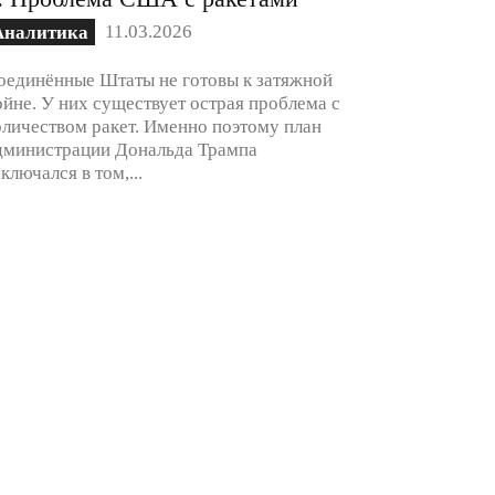
11.03.2026
Аналитика
оединённые Штаты не готовы к затяжной
ойне. У них существует острая проблема с
оличеством ракет. Именно поэтому план
дминистрации Дональда Трампа
аключался в том,...