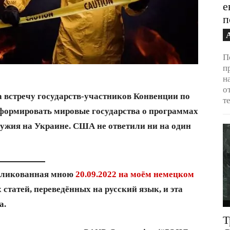
е
п
П
п
н
о
а встречу государств-участников Конвенции по
т
формировать мировые государства о программах
ужия на Украине. США не ответили ни на один
убликованная мною
20.09.2022 на моём немецком
статей, переведённых на русский язык, и эта
а.
Т