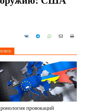
у оружию: США
НОВОЕ
ронология провокаций