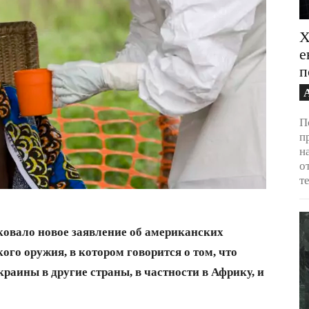
Х
е
п
П
п
н
о
т
овало новое заявление об американских
ого оружия, в котором говорится о том, что
раины в другие страны, в частности в Африку, и