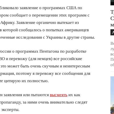
бликовало заявление о программах США по
Т
тором сообщает о перемещении этих программ с
С
 Африку. Заявление органично вытекает из
м
в которой сообщалось о попытках американцев
нченные исследования с Украины в другие страны.
В
л
ссии о программах Пентагона по разработке
в
ВО и перевожу (для немцев) все российские
П
о
я это может быть очень скучным и неинтересным
ормация, поэтому я перевожу все сообщения для
йте цитирую их полностью.
и заявления или пытаются
высмеять
их как
пропаганду, за ними очень внимательно следят
 эксперты.