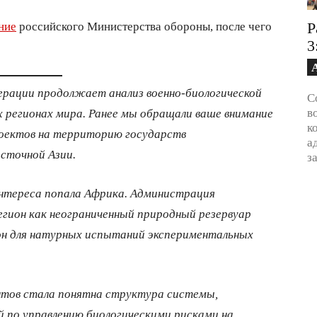
ние
российского Министерства обороны, после чего
Р
3
рации продолжает анализ военно-биологической
С
в
х регионах мира. Ранее мы обращали ваше внимание
к
роектов на территорию государств
а
сточной Азии.
з
интереса попала Африка. Администрация
ион как неограниченный природный резервуар
он для натурных испытаний экспериментальных
нтов стала понятна структура системы,
 по управлению биологическими рисками на