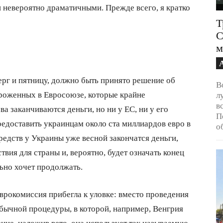
и невероятно драматичными. Прежде всего, я кратко
Т
С
м
ерг и пятницу, должно быть принято решение об
В
роженных в Евросоюзе, которые крайне
л
в
а заканчиваются деньги, но ни у ЕС, ни у его
П
редоставить украинцам около ста миллиардов евро в
о
редств у Украины уже весной закончатся деньги,
вия для страны и, вероятно, будет означать конец
ьно хочет продолжать.
врокомиссия прибегла к уловке: вместо проведения
обычной процедуры, в которой, например, Венгрия
ние, наложив вето, она использует так называемую