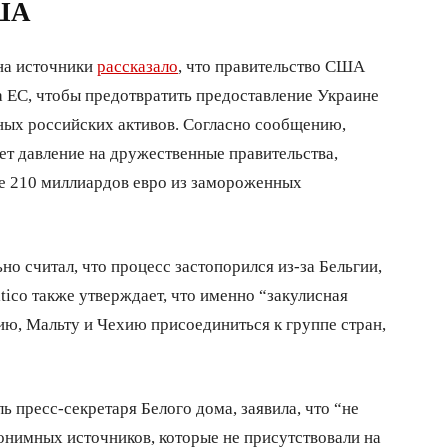
США
 на источники
рассказало
, что правительство США
а ЕС, чтобы предотвратить предоставление Украине
ных российских активов. Согласно сообщению,
т давление на дружественные правительства,
ие 210 миллиардов евро из замороженных
ьно считал, что процесс застопорился из-за Бельгии,
litico также утверждает, что именно “закулисная
ю, Мальту и Чехию присоединиться к группе стран,
ь пресс-секретаря Белого дома, заявила, что “не
онимных источников, которые не присутствовали на