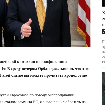
Х
е
п
П
п
н
о
т
опейской комиссии по конфискации
т. В среду вечером Орбан даже заявил, что этот
 В этой статье вы можете прочитать хронологию
нутри Евросоюза по поводу экспроприации
д началом саммита ЕС, я снова решил обратить на