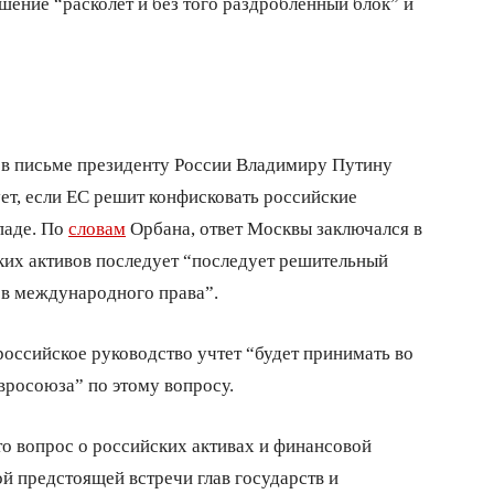
ешение “расколет и без того раздробленный блок” и
в письме президенту России Владимиру Путину
ует, если ЕС решит конфисковать российские
паде. По
словам
Орбана, ответ Москвы заключался в
ских активов последует “последует решительный
ов международного права”.
 российское руководство учтет “будет принимать во
вросоюза” по этому вопросу.
то вопрос о российских активах и финансовой
й предстоящей встречи глав государств и