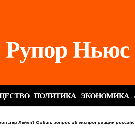
Рупор Ньюс
ЩЕСТВО
ПОЛИТИКА
ЭКОНОМИКА
фон дер Лейен? Орбан: вопрос об экспроприации российск