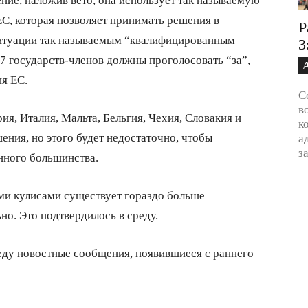
С, которая позволяет принимать решения в
Р
итуации так называемым “квалифицированным
3
7 государств-членов должны проголосовать “за”,
ия ЕС.
С
в
я, Италия, Мальта, Бельгия, Чехия, Словакия и
к
ния, но этого будет недостаточно, чтобы
а
з
нного большинства.
ими кулисами существует гораздо больше
о. Это подтвердилось в среду.
еду новостные сообщения, появившиеся с раннего