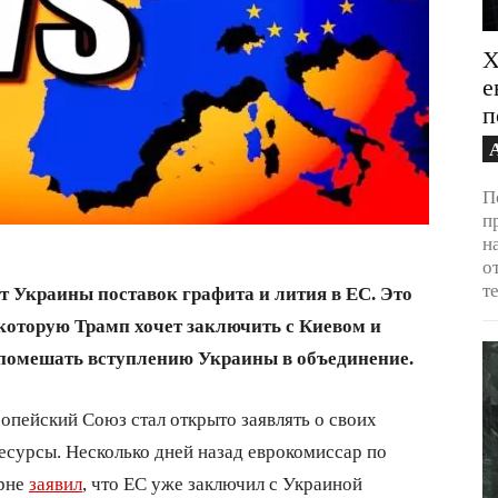
Х
е
п
П
п
н
о
т
т Украины поставок графита и лития в ЕС. Это
которую Трамп хочет заключить с Киевом и
 помешать вступлению Украины в объединение.
ропейский Союз стал открыто заявлять о своих
есурсы. Несколько дней назад еврокомиссар по
рне
заявил
, что ЕС уже заключил с Украиной