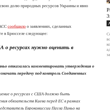
 свою долю природных ресурсов Украины и явно
Р
3
ТАСС
сообщило
о заявлениях, сделанных
ге в Брюсселе следующее:
С
в
к
А о ресурсах нужно оценить в
а
з
иньо отказалась комментировать утверждения о
значать передачу под контроль Соединенных
ашение о ресурсах с США должно быть
ения обязательств Киева перед ЕС в рамках
редставитель Еврокомиссии Паула Пиньо на