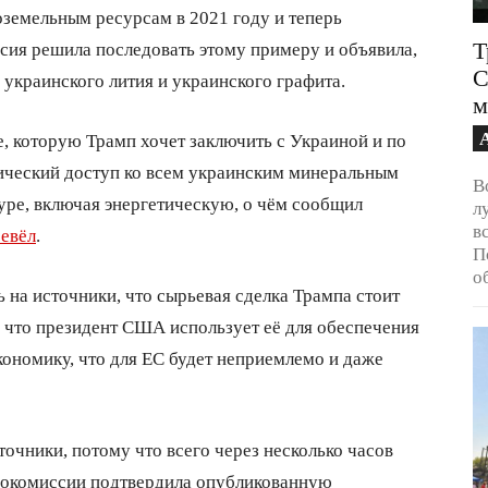
земельным ресурсам в 2021 году и теперь
Т
ссия решила последовать этому примеру и объявила,
С
 украинского лития и украинского графита.
м
, которую Трамп хочет заключить с Украиной и по
ческий доступ ко всем украинским минеральным
В
уре, включая энергетическую, о чём сообщил
л
в
евёл
.
П
о
ь на источники, что сырьевая сделка Трампа стоит
у что президент США использует её для обеспечения
кономику, что для ЕС будет неприемлемо и даже
очники, потому что всего через несколько часов
врокомиссии подтвердила опубликованную