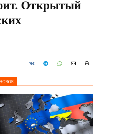
афит. Открытый
ских
НОВОЕ