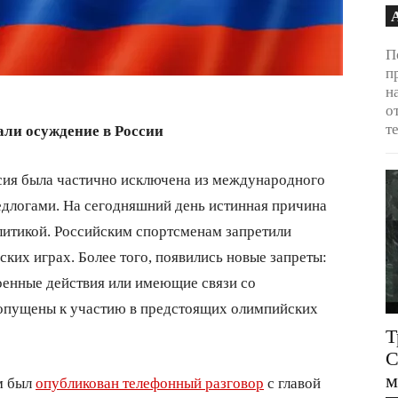
П
п
н
о
т
али осуждение в России
сия была частично исключена из международного
длогами. На сегодняшний день истинная причина
литикой. Российским спортсменам запретили
ких играх. Более того, появились новые запреты:
енные действия или имеющие связи со
допущены к участию в предстоящих олимпийских
Т
С
м
м был
опубликован телефонный разговор
с главой