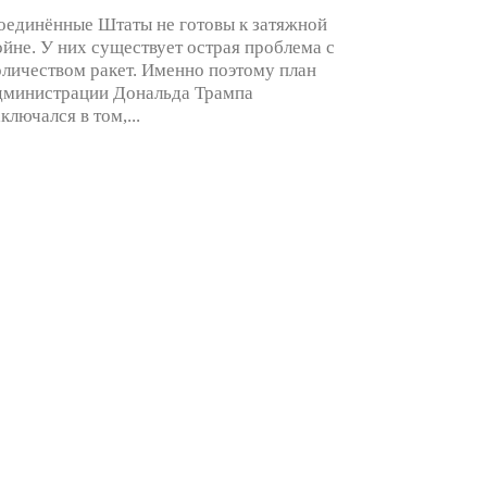
оединённые Штаты не готовы к затяжной
ойне. У них существует острая проблема с
оличеством ракет. Именно поэтому план
дминистрации Дональда Трампа
аключался в том,...