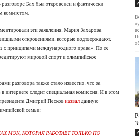
 разговоре Бах был откровенен и фактически
м комитетом.
В
л
ментировали эти заявления. Мария Захарова
в
П
вищными откровениями, которые подтверждают,
о
ез с принципами международного права». По ее
скредитируют мировой спорт и олимпийское
ми разговора также стало известно, что за
в интернете следит специальная комиссия. И в этом
 президента Дмитрий Песков
назвал
данную
импийской семьи:
Р
3
АХ МОК, КОТОРАЯ РАБОТАЕТ ТОЛЬКО ПО