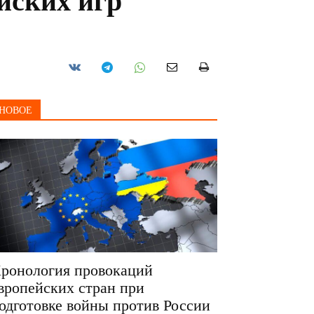
йских игр
НОВОЕ
ронология провокаций
вропейских стран при
одготовке войны против России