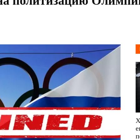
 на политизацию Олимпи
Х
е
п