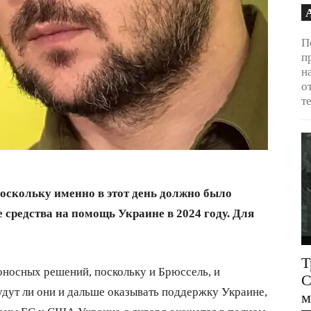
П
п
н
о
т
поскольку именно в этот день должно было
средства на помощь Украине в 2024 году. Для
Т
оносных решений, поскольку и Брюссель, и
С
дут ли они и дальше оказывать поддержку Украине,
м