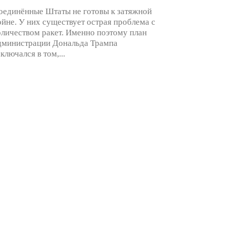
оединённые Штаты не готовы к затяжной
ойне. У них существует острая проблема с
оличеством ракет. Именно поэтому план
дминистрации Дональда Трампа
аключался в том,...