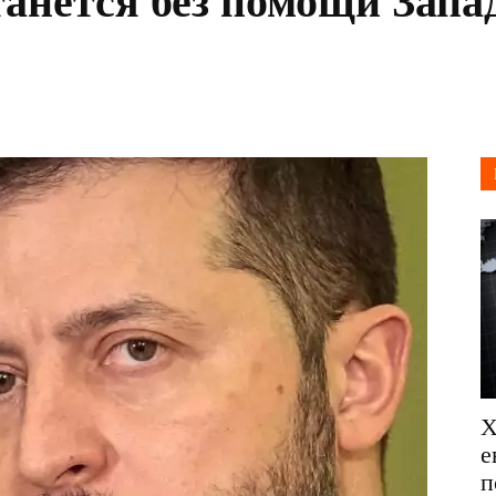
танется без помощи Запа
Х
е
п