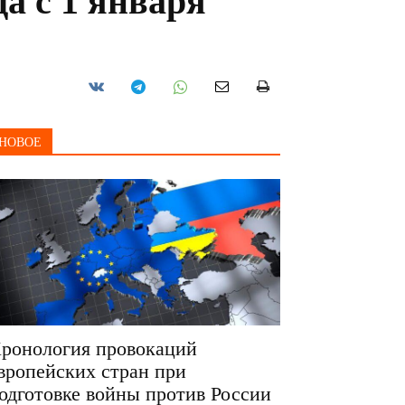
да с 1 января
НОВОЕ
ронология провокаций
вропейских стран при
одготовке войны против России