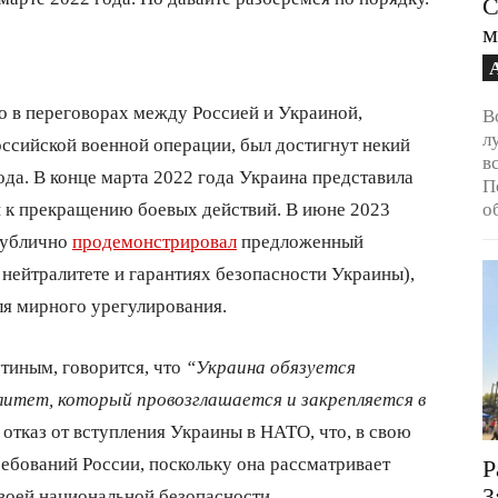
С
м
то в переговорах между Россией и Украиной,
В
л
оссийской военной операции, был достигнут некий
в
да. В конце марта 2022 года Украина представила
П
и к прекращению боевых действий. В июне 2023
о
публично
продемонстрировал
предложенный
нейтралитете и гарантиях безопасности Украины),
ля мирного урегулирования.
тиным, говорится, что
“Украина обязуется
итет, который провозглашается и закрепляется в
ы отказ от вступления Украины в НАТО, что, в свою
ребований России, поскольку она рассматривает
Р
3
воей национальной безопасности.