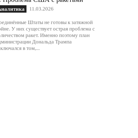
11.03.2026
Аналитика
оединённые Штаты не готовы к затяжной
ойне. У них существует острая проблема с
оличеством ракет. Именно поэтому план
дминистрации Дональда Трампа
аключался в том,...