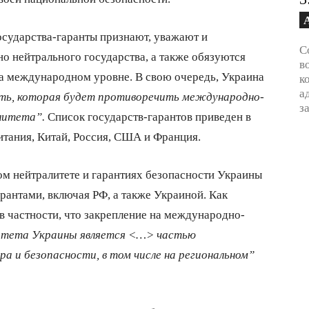
государства-гаранты признают, уважают и
С
о нейтрального государства, а также обязуются
в
на международном уровне. В свою очередь, Украина
к
а
сть, которая будет противоречить международно-
з
литета”.
Список государств-гарантов приведен в
итания, Китай, Россия, США и Франция.
ом нейтралитете и гарантиях безопасности Украины
рантами, включая РФ, а также Украиной. Как
 в частности, что закрепление на международно-
итета Украины является <…> частью
а и безопасности, в том числе на региональном”