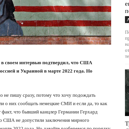
е
п
П
п
н
о
т
в своем интервью подтвердил, что США
ссией и Украиной в марте 2022 года. Но
но не пишу сразу, потому что хочу подождать
ли о них сообщать немецкие СМИ и если да, то как
т факт, что бывший канцлер Германии Герхард
то США не допустили заключения мирного
Т
арте 2022 года. Но давайте разберемся по порядку.