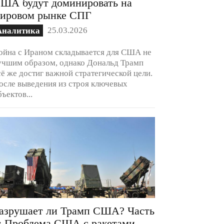
ША будут доминировать на
ировом рынке СПГ
25.03.2026
Аналитика
ойна с Ираном складывается для США не
учшим образом, однако Дональд Трамп
сё же достиг важной стратегической цели.
осле выведения из строя ключевых
бъектов...
азрушает ли Трамп США? Часть
: Проблема США с ракетами