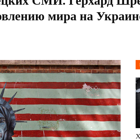
ецких СМИ. Герхард Шр
влению мира на Украине
Х