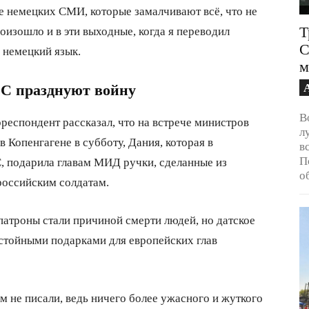
е немецких СМИ, которые замалчивают всё, что не
Т
оизошло и в эти выходные, когда я переводил
С
 немецкий язык.
м
С празднуют войну
В
респондент рассказал, что на встрече министров
л
Копенгагене в субботу, Дания, которая в
в
П
С, подарила главам МИД ручки, сделанные из
о
российским солдатам.
 патроны стали причиной смерти людей, но датское
стойными подарками для европейских глав
 не писали, ведь ничего более ужасного и жуткого