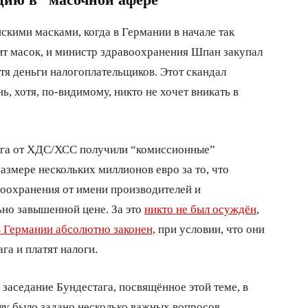
кими масками, когда в Германии в начале так
т масок, и министр здравоохранения Шпан закупал
тя деньги налогоплательщиков. Этот скандал
, хотя, по-видимому, никто не хочет вникать в
ага от ХДС/ХСС получили “комиссионные”
размере нескольких миллионов евро за то, что
оохранения от имени производителей и
ьно завышенной цене. За это
никто не был осуждён
,
в Германии абсолютно законен,
при условии, что они
га и платят налоги.
ь заседание Бундестага, посвящённое этой теме, в
ву было задано несколько важных вопросов.