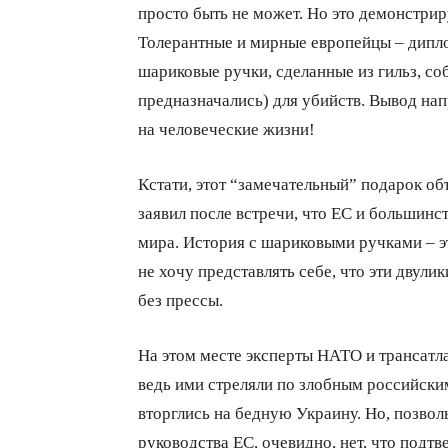
просто быть не может. Но это демонстри
Толерантные и мирные европейцы – дипло
шариковые ручки, сделанные из гильз, со
предназначались) для убийств. Вывод на
на человеческие жизни!
Кстати, этот “замечательный” подарок о
заявил после встречи, что ЕС и большинст
мира. История с шариковыми ручками – эт
не хочу представлять себе, что эти двул
без прессы.
На этом месте эксперты НАТО и трансатла
ведь ими стреляли по злобным российским
вторглись на бедную Украину. Но, позволь
руководства ЕС, очевидно, нет, что подт