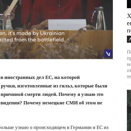
Х
е
п
П
п
н
о
т
ов иностранных дел ЕС, на которой
ручки, изготовленные из гильз, которые были
и причиной смерти людей. Почему я узнаю это
левидения? Почему немецкие СМИ об этом не
я больше узнаю о происходящем в Германии и ЕС из