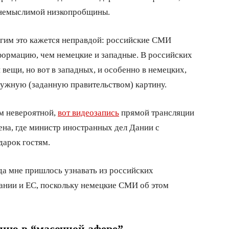
а немыслимой низкопробщины.
огим это кажется неправдой: российские СМИ
формацию, чем немецкие и западные. В российских
вещи, но вот в западных, и особенно в немецких,
 нужную (заданную правительством) картину.
ом невероятной,
вот видеозапись
прямой трансляции
цена, где министр иностранных дел Дании с
дарок гостям.
гда мне пришлось узнавать из российских
мании и ЕС, поскольку немецкие СМИ об этом
ию в “масочной афере”