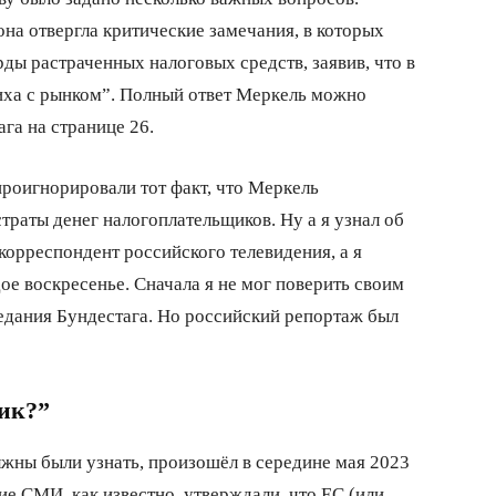
она отвергла критические замечания, в которых
ды растраченных налоговых средств, заявив, что в
риха с рынком”. Полный ответ Меркель можно
га на странице 26.
оигнорировали тот факт, что Меркель
раты денег налогоплательщиков. Ну а я узнал об
 корреспондент российского телевидения, а я
дое воскресенье. Сначала я не мог поверить своим
седания Бундестага. Но российский репортаж был
ик?”
лжны были узнать, произошёл в середине мая 2023
ие СМИ, как известно, утверждали, что ЕС (или