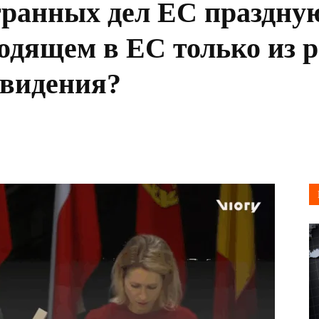
ранных дел ЕС праздную
ходящем в ЕС только из 
евидения?