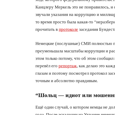
Канцлеру Меркель это не понравилось, и 
звучали указания на коррупцию и миллиар
то время просто была какая-то “неразбе
прочитать в
протоколе
заседания Бундеста
Немецкие (послушные) СМИ полностью пр
преуменьшала масштабы коррупции и раст
этом только потому, что об этом сообщил
перевёл его
репортаж
, как делаю это каж
глазам и поэтому посмотрел протокол за
точным и абсолютно правдивым.
“Шольц — идиот или мошенн
Ещё один случай, о котором немцы не до
года. После эскалации на Украине немецк