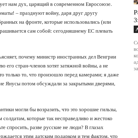
рует нам дух, царящий в современном Евросоюзе.
Р
маты! – празднуют войну, даря друг другу
3
бранных на фронте, которые использовались (или
прашивается сам собой: сегодняшнему ЕС плевать
С
в
к
бъясняет, почему министр иностранных дел Венгрии
а
во его стран-членов хотят затяжной войны, а не
з
о только то, что произошло перед камерами; я даже
икие Янусы потом обсуждали за закрытыми дверями,
нтики могли бы возразить, что это хорошие гильзы,
 солдатам, которые так несправедливо и жестоко
те спросить, разве русские не люди? В глазах
верждается этим датским подарком и тем фактом, что