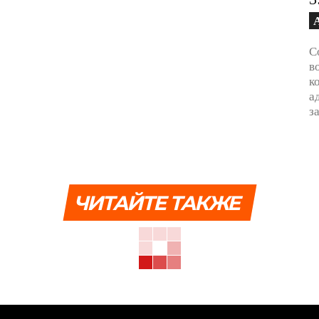
С
в
к
а
з
ЧИТАЙТЕ ТАКЖЕ