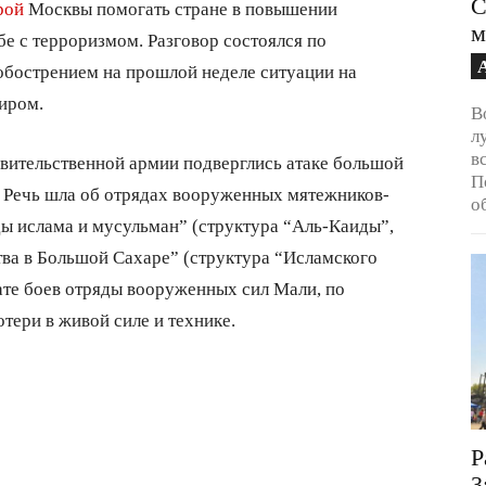
С
рой
Москвы помогать стране в повышении
м
е с терроризмом. Разговор состоялся по
 обострением на прошлой неделе ситуации на
иром.
В
л
в
вительственной армии подверглись атаке большой
П
. Речь шла об отрядах вооруженных мятежников-
о
ды ислама и мусульман” (структура “Аль-Каиды”,
тва в Большой Сахаре” (структура “Исламского
тате боев отряды вооруженных сил Мали, по
тери в живой силе и технике.
Р
3