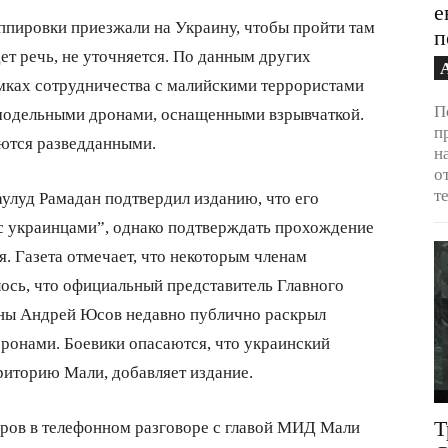
е
ппировки приезжали на Украину, чтобы пройти там
п
ет речь, не уточняется. По данным других
мках сотрудничества с малийскими террористами
П
модельными дронами, оснащенными взрывчаткой.
п
аются разведданными.
н
о
т
луд Рамадан подтвердил изданию, что его
 с украинцами”, однако подтверждать прохождение
. Газета отмечает, что некоторым членам
ось, что официальный представитель Главного
ны Андрей Юсов недавно публично раскрыл
ронами. Боевики опасаются, что украинский
риторию Мали, добавляет издание.
Т
ров в телефонном разговоре с главой МИД Мали