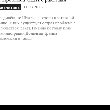
11.03.2026
Аналитика
оединённые Штаты не готовы к затяжной
ойне. У них существует острая проблема с
оличеством ракет. Именно поэтому план
дминистрации Дональда Трампа
аключался в том,...