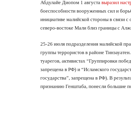
Абдулайе Диопом 1 августа
выразил наст
боеспособности вооруженных сил и борьб
инициативе малийской стороны в связи с
северо-востоке Мали близ границы с Алж
25-26 июля подразделения малийской пра
группы террористов в районе Тинзауатен
туарегов, активистах “Группировки побе
запрещена в РФ) и “Исламского государс
государства”, запрещена в РФ). В резуль
признанию Генштаба, понесли большие по