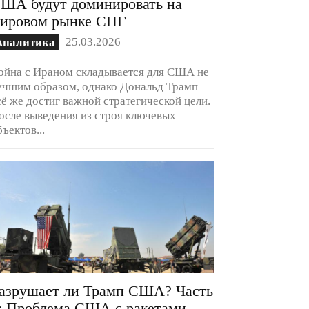
ША будут доминировать на
ировом рынке СПГ
25.03.2026
Аналитика
ойна с Ираном складывается для США не
учшим образом, однако Дональд Трамп
сё же достиг важной стратегической цели.
осле выведения из строя ключевых
бъектов...
азрушает ли Трамп США? Часть
: Проблема США с ракетами