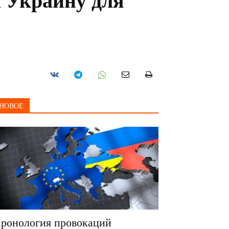
а Украину для
НОВОЕ
ронология провокаций