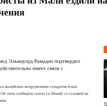
ристы из Мали ездили н
чения
ед Эльмаулуд Рамадан подтвердил
действительно имеет связи с
са малийских вооруженных сепаратистских
 Об этом сообщила газета Le Monde со ссылкой на
мии.
Х