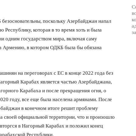
С
в
к
 безосновательны, поскольку Азербайджан напал
а
 Республику, которая в то время хоть и была
з
 ни одним государством мира, включая саму
а Армению, в котором ОДКБ была бы обязана
шинян на переговорах с ЕС в конце 2022 года без
Нагорный Карабах является частью Азербайджана,
Нагорного Карабаха и после прекращения огня, о
020 году, все еще была населена армянами. После
рбайджан в конечном итоге решит проблему
а своей официальной территории, что и произошло
 вторгся в Нагорный Карабах и положил конец
арабахской Республики.