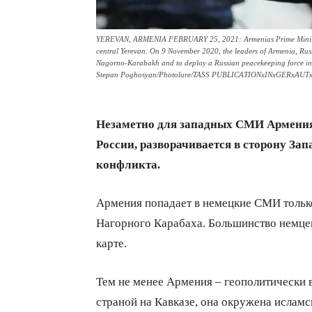
YEREVAN, ARMENIA FEBRUARY 25, 2021: Armenias Prime Minister N
central Yerevan. On 9 November 2020, the leaders of Armenia, Russi
Nagorno-Karabakh and to deploy a Russian peacekeeping force in th
Stepan Poghosyan/Photolure/TASS PUBLICATIONxINxGERxAU
Незаметно для западных СМИ Армения
России, разворачивается в сторону Зап
конфликта.
Армения попадает в немецкие СМИ только
Нагорного Карабаха. Большинство немцев
карте.
Тем не менее Армения – геополитически в
страной на Кавказе, она окружена исламс