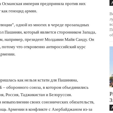
да Османская империя предприняла против них
 как геноцид армян.
В
л
в
олюции”, одной из многих в череде прозападных
П
ол Пашинян, который является сторонником Запада,
о
ем, например, президент Молдавии Майя Санду. Он
, потому что откровенно антироссийский курс
Армении.
ришлась как нельзя кстати для Пашиняна,
Б – оборонного союза, в котором объединились
Р
я, Россия, Таджикистан и Белоруссия.
3
 невыполнении своих союзнических обязательств,
ощь Армении в конфликте с Азербайджаном из-за