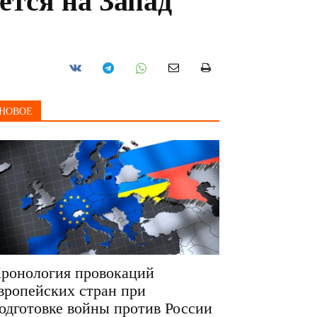
тся на Запад
НОВОЕ
ронология провокаций
вропейских стран при
одготовке войны против России