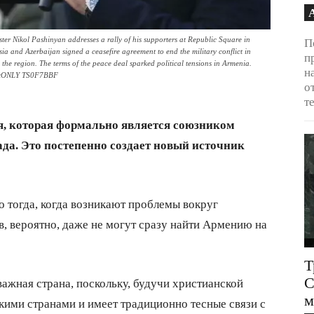
ikol Pashinyan addresses a rally of his supporters at Republic Square in
П
a and Azerbaijan signed a ceasefire agreement to end the military conflict in
п
e region. The terms of the peace deal sparked political tensions in Armenia.
н
TxONLY TS0F7BBF
о
т
, которая формально является союзником
ада. Это постепенно создает новый источник
 тогда, когда возникают проблемы вокруг
, вероятно, даже не могут сразу найти Армению на
Т
С
ажная страна, поскольку, будучи христианской
м
кими странами и имеет традиционно тесные связи с