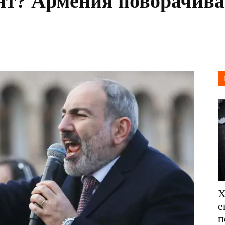
т? Армения поворачивае
Х
е
п