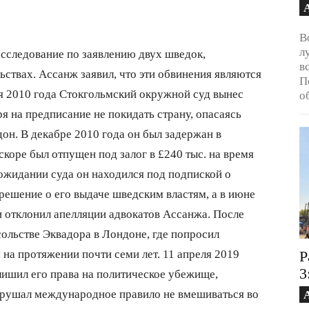
В
л
асследование по заявлению двух шведок,
в
ствах. Ассанж заявил, что эти обвинения являются
П
я 2010 года Стокгольмский окружной суд вынес
о
я на предписание не покидать страну, опасаясь
он. В декабре 2010 года он был задержан в
коре был отпущен под залог в £240 тыс. на время
 ожидании суда он находился под подпиской о
 решение о его выдаче шведским властям, а в июне
 отклонил апелляции адвокатов Ассанжа. После
сольстве Эквадора в Лондоне, где попросил
на протяжении почти семи лет. 11 апреля 2019
Р
3
ишил его права на политическое убежище,
нарушал международное правило не вмешиваться во