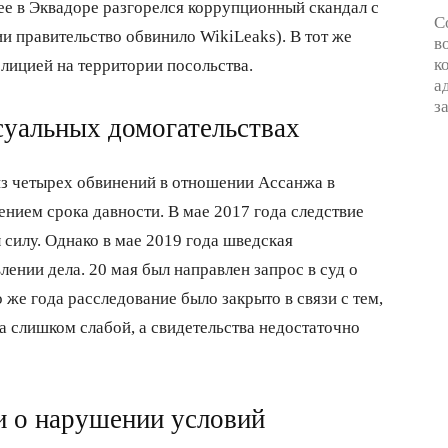
ее в Эквадоре разгорелся коррупционный скандал с
С
и правительство обвинило WikiLeaks). В тот же
в
к
лицией на территории посольства.
а
з
суальных домогательствах
из четырех обвинений в отношении Ассанжа в
нием срока давности. В мае 2017 года следствие
 силу. Однако в мае 2019 года шведская
ении дела. 20 мая был направлен запрос в суд о
 же года расследование было закрыто в связи с тем,
ла слишком слабой, а свидетельства недостаточно
и о нарушении условий