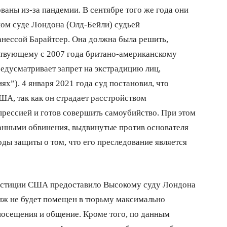
ваны из-за пандемии. В сентябре того же года они
ом суде Лондона (Олд-Бейли) судьей
анессой Барайтсер. Она должна была решить,
ствующему с 2007 года британо-американскому
едусматривает запрет на экстрадицию лиц,
х”). 4 января 2021 года суд постановил, что
ША, так как он страдает расстройством
прессией и готов совершить самоубийство. При этом
анными обвинения, выдвинутые против основателя
ды защиты о том, что его преследование является
 юстиции США предоставило Высокому суду Лондона
анж не будет помещен в тюрьму максимально
 посещения и общение. Кроме того, по данным