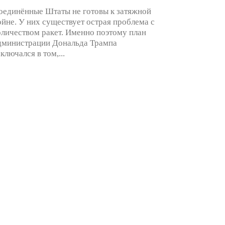
оединённые Штаты не готовы к затяжной
ойне. У них существует острая проблема с
оличеством ракет. Именно поэтому план
дминистрации Дональда Трампа
аключался в том,...