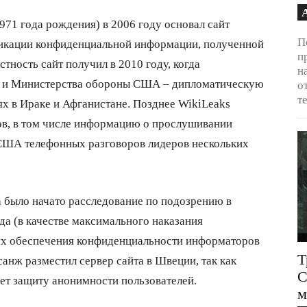
71 года рождения) в 2006 году основал сайт
П
икации конфиденциальной информации, полученной
п
ность сайт получил в 2010 году, когда
н
а и Министерства обороны США – дипломатическую
о
т
ях в Ираке и Афганистане. Позднее WikiLeaks
ов, в том числе информацию о прослушивании
США телефонных разговоров лидеров нескольких
 было начато расследование по подозрению в
да (в качестве максимального наказания
лях обеспечения конфиденциальности информаторов
Т
санж разместил сервер сайта в Швеции, так как
С
ает защиту анонимности пользователей.
м