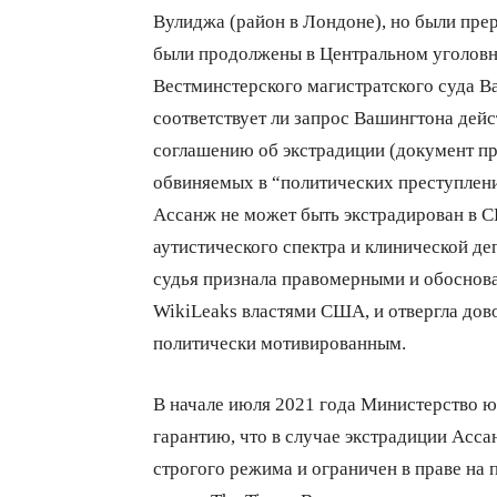
Вулиджа (район в Лондоне), но были прер
были продолжены в Центральном уголовн
Вестминстерского магистратского суда В
соответствует ли запрос Вашингтона дей
соглашению об экстрадиции (документ пр
обвиняемых в “политических преступления
Ассанж не может быть экстрадирован в С
аутистического спектра и клинической де
судья признала правомерными и обоснов
WikiLeaks властями США, и отвергла дово
политически мотивированным.
В начале июля 2021 года Министерство
гарантию, что в случае экстрадиции Асс
строгого режима и ограничен в праве на