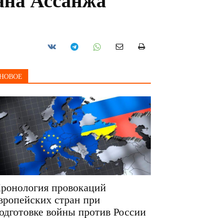
ана Ассанжа
НОВОЕ
ронология провокаций
вропейских стран при
одготовке войны против России