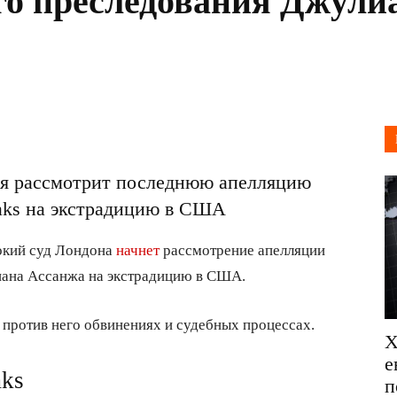
го преследования Джули
ля рассмотрит последнюю апелляцию
aks на экстрадицию в США
окий суд Лондона
начнет
рассмотрение апелляции
иана Ассанжа на экстрадицию в США.
против него обвинениях и судебных процессах.
Х
е
aks
п