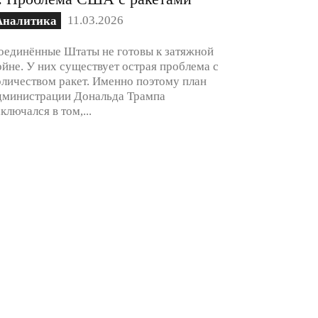
11.03.2026
Аналитика
оединённые Штаты не готовы к затяжной
ойне. У них существует острая проблема с
оличеством ракет. Именно поэтому план
дминистрации Дональда Трампа
аключался в том,...