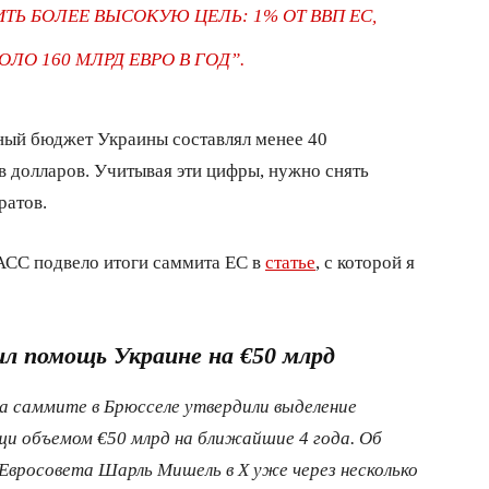
Ь БОЛЕЕ ВЫСОКУЮ ЦЕЛЬ: 1% ОТ ВВП ЕС,
ОЛО 160 МЛРД ЕВРО В ГОД”.
нный бюджет Украины составлял менее 40
в долларов. Учитывая эти цифры, нужно снять
ратов.
АСС подвело итоги саммита ЕС в
статье
, с которой я
л помощь Украине на €50 млрд
на саммите в Брюсселе утвердили выделение
и объемом €50 млрд на ближайшие 4 года. Об
вросовета Шарль Мишель в X уже через несколько