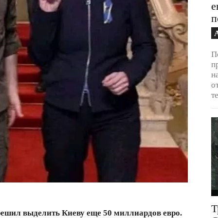
е
п
П
п
н
о
т
Т
решил выделить Киеву еще 50 миллиардов евро.