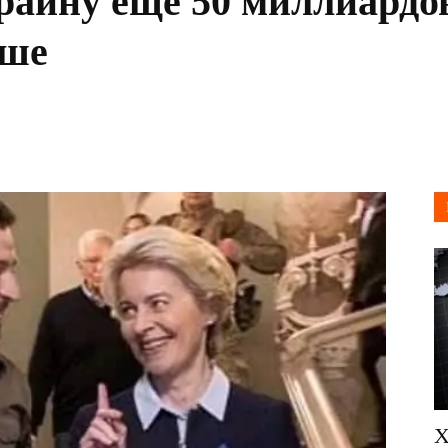
раину еще 50 миллиардов
ьше
Х