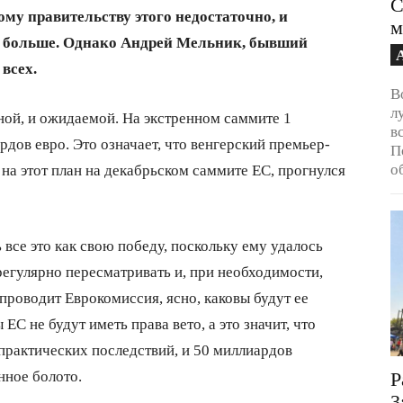
С
у правительству этого недостаточно, и
м
е больше. Однако Андрей Мельник, бывший
всех.
В
л
ой, и ожидаемой. На экстренном саммите 1
в
дов евро. Это означает, что венгерский премьер-
П
о
на этот план на декабрьском саммите ЕС, прогнулся
 все это как свою победу, поскольку ему удалось
регулярно пересматривать и, при необходимости,
проводит Еврокомиссия, ясно, каковы будут ее
ЕС не будут иметь права вето, а это значит, что
практических последствий, и 50 миллиардов
нное болото.
Р
3