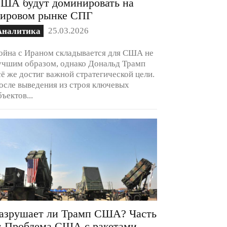
ША будут доминировать на
ировом рынке СПГ
25.03.2026
Аналитика
ойна с Ираном складывается для США не
учшим образом, однако Дональд Трамп
сё же достиг важной стратегической цели.
осле выведения из строя ключевых
бъектов...
азрушает ли Трамп США? Часть
: Проблема США с ракетами