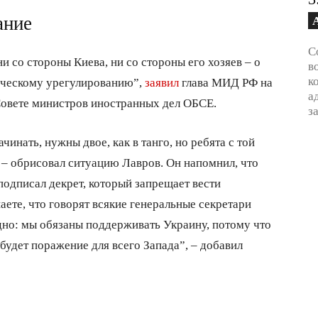
ание
С
и со стороны Киева, ни со стороны его хозяев – о
в
к
тическому урегулированию”,
заявил
глава МИД РФ на
а
Совете министров иностранных дел ОБСЕ.
з
чинать, нужны двое, как в танго, но ребята с той
, – обрисовал ситуацию Лавров. Он напомнил, что
одписал декрет, который запрещает вести
аете, что говорят всякие генеральные секретари
дно: мы обязаны поддерживать Украину, потому что
 будет поражение для всего Запада”, – добавил