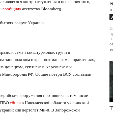
алившегося контрнаступления и осознания того,
е
я,
сообщило
агентство Bloomberg.
п
бытиях вокруг Украины.
П
п
н
о
т
тразили семь атак штурмовых групп и
на запорожском и краснолиманском направлениях,
на донецком, купянском, херсонском и
в Минобороны РФ. Общие потери ВСУ составили
лерийские вооружения противника, в том числе
а ПВО
сбили
в Николаевской области украинский
Т
 украинский вертолет Ми-8. В Запорожской