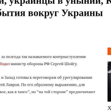
и, украинцы в унынии, К
обытия вокруг Украины
за полгода так называемого контрнаступления
общил
министр обороны РФ Сергей Шойгу.
в и Запад готовы к переговорам об урегулировании
ей Лавров. По его образному выражению, для
ое, как в танго”, но “на той стороне” предпочитают
Х