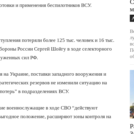
С
отовки и применения беспилотников ВСУ.
м
В
л
тупления потеряли более 125 тыс. человек и 16 тыс.
в
бороны России Сергей Шойгу в ходе селекторного
П
о
руженных сил РФ.
я на Украине, поставки западного вооружения и
ратегических резервов не изменили ситуацию на
 потерь” в подразделениях ВСУ.
ские военнослужащие в ходе СВО “действуют
выгодное положение, расширяют зоны контроля на
Р
3