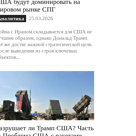
ША будут доминировать на
ировом рынке СПГ
25.03.2026
Аналитика
ойна с Ираном складывается для США не
учшим образом, однако Дональд Трамп
сё же достиг важной стратегической цели.
осле выведения из строя ключевых
бъектов...
азрушает ли Трамп США? Часть
: Проблема США с ракетами