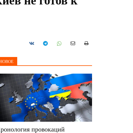
иев не готов к
НОВОЕ
ронология провокаций