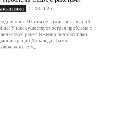
11.03.2026
Аналитика
оединённые Штаты не готовы к затяжной
ойне. У них существует острая проблема с
оличеством ракет. Именно поэтому план
дминистрации Дональда Трампа
аключался в том,...