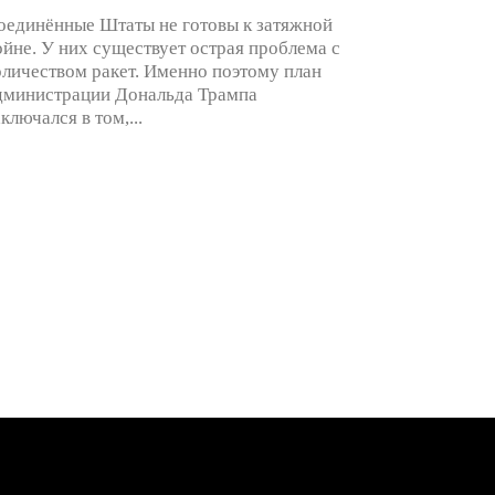
оединённые Штаты не готовы к затяжной
ойне. У них существует острая проблема с
оличеством ракет. Именно поэтому план
дминистрации Дональда Трампа
аключался в том,...