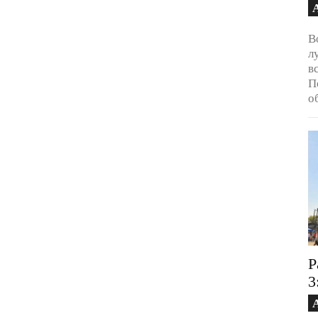
В
л
в
П
о
Р
3