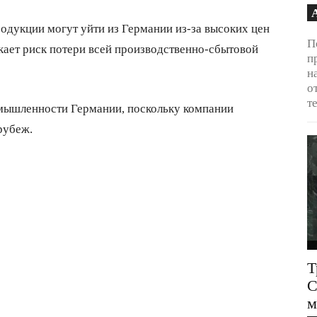
одукции могут уйти из Германии из-за высоких цен
П
кает риск потери всей производственно-сбытовой
п
н
о
т
мышленности Германии, поскольку компании
рубеж.
Т
С
м