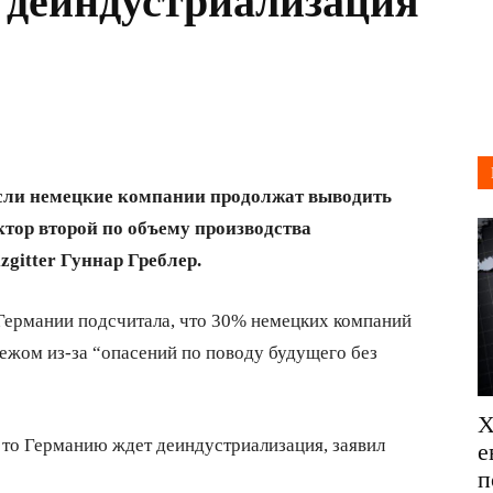
 деиндустриализация
если немецкие компании продолжат выводить
ктор второй по объему производства
gitter Гуннар Греблер.
Германии подсчитала, что 30% немецких компаний
ежом из-за “опасений по поводу будущего без
Х
 то Германию ждет деиндустриализация, заявил
е
п