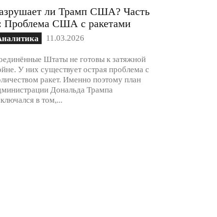
азрушает ли Трамп США? Часть
: Проблема США с ракетами
11.03.2026
Аналитика
оединённые Штаты не готовы к затяжной
ойне. У них существует острая проблема с
оличеством ракет. Именно поэтому план
дминистрации Дональда Трампа
аключался в том,...