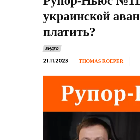
Рупор-Ньюс №11
украинской аван
платить?
ВИДЕО
21.11.2023
THOMAS ROEPER