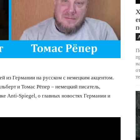
Х
е
п
П
п
н
о
т
й из Германии на русском с немецким акцентом.
льберт и Томас Рёпер – немецкий писатель,
ке Anti-Spiegel, о главных новостях Германии и