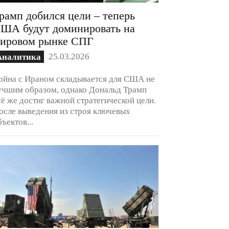
рамп добился цели – теперь
ША будут доминировать на
ировом рынке СПГ
25.03.2026
Аналитика
ойна с Ираном складывается для США не
учшим образом, однако Дональд Трамп
сё же достиг важной стратегической цели.
осле выведения из строя ключевых
бъектов...