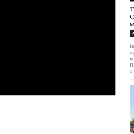
Т
С
м
В
л
в
П
о