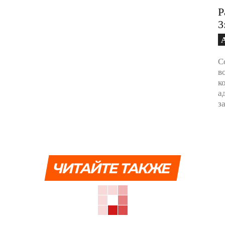
Р
3
С
в
к
а
з
ЧИТАЙТЕ ТАКЖЕ