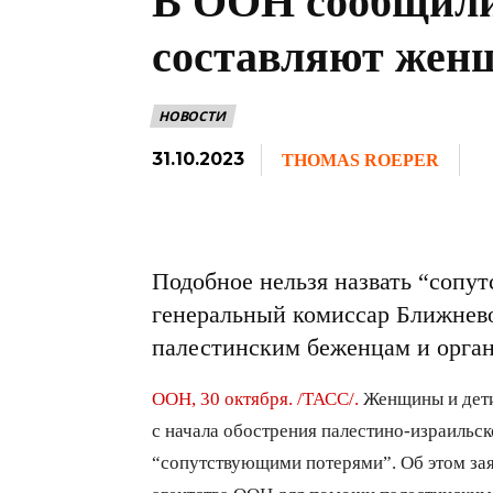
В ООН сообщили,
составляют жен
НОВОСТИ
31.10.2023
THOMAS ROEPER
Подобное нельзя назвать “сопу
генеральный комиссар Ближнев
палестинским беженцам и орга
ООН, 30 октября. /ТАСС/.
Женщины и дети
с начала обострения палестино-израильск
“сопутствующими потерями”. Об этом за