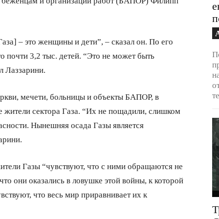
 беженцам и организации работ (БАПОР) Филипп
е
п
за] – это женщины и дети”, – сказал он. По его
П
о почти 3,2 тыс. детей. “Это не может быть
п
л Лаззарини.
н
о
т
ркви, мечети, больницы и объекты БАПОР, в
 жители сектора Газа. “Их не пощадили, слишком
асности. Нынешняя осада Газы является
арини.
ители Газы “чувствуют, что с ними обращаются не
что они оказались в ловушке этой войны, к которой
вствуют, что весь мир приравнивает их к
Т