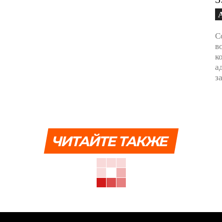
С
в
к
а
з
ЧИТАЙТЕ ТАКЖЕ