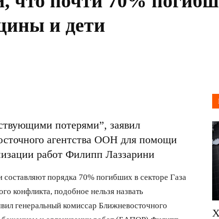
 что почти 70% погибши
щины и дети
тствующими потерями”, заявил
осточного агентства ООН для помощи
низации работ Филипп Лаззарини
 составляют порядка 70% погибших в секторе Газа
ого конфликта, подобное нельзя назвать
явил генеральный комиссар Ближневосточного
Х