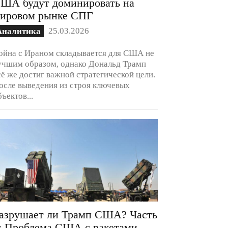
ША будут доминировать на
ировом рынке СПГ
25.03.2026
Аналитика
ойна с Ираном складывается для США не
учшим образом, однако Дональд Трамп
сё же достиг важной стратегической цели.
осле выведения из строя ключевых
бъектов...
азрушает ли Трамп США? Часть
: Проблема США с ракетами