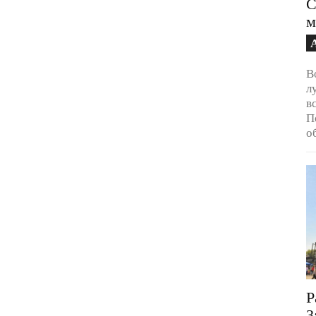
С
м
В
л
в
П
о
Р
3