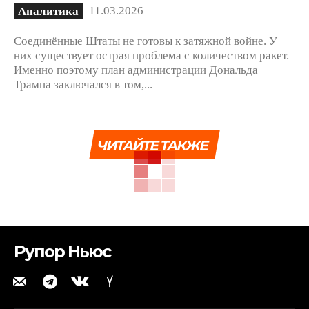
11.03.2026
Аналитика
Соединённые Штаты не готовы к затяжной войне. У
них существует острая проблема с количеством ракет.
Именно поэтому план администрации Дональда
Трампа заключался в том,...
ЧИТАЙТЕ ТАКЖЕ
Рупор Ньюс