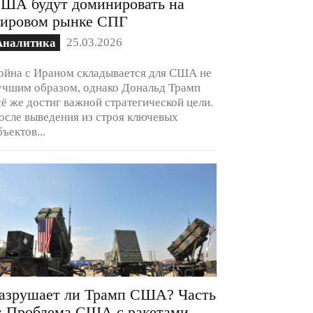
ША будут доминировать на
ировом рынке СПГ
25.03.2026
Аналитика
ойна с Ираном складывается для США не
учшим образом, однако Дональд Трамп
сё же достиг важной стратегической цели.
осле выведения из строя ключевых
бъектов...
азрушает ли Трамп США? Часть
: Проблема США с ракетами