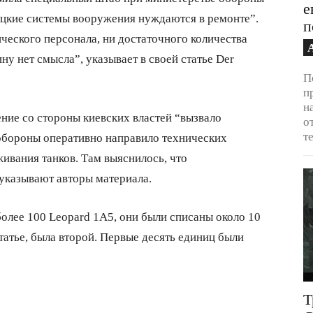
е
ецкие системы вооружения нуждаются в ремонте”.
п
ческого персонала, ни достаточного количества
ну нет смысла”, указывает в своей статье Der
П
п
н
ение со стороны киевских властей “вызвало
о
т
обороны оперативно направило технических
ивания танков. Там выяснилось, что
 указывают авторы материала.
олее 100 Leopard 1A5, они были списаны около 10
 статье, была второй. Первые десять единиц были
Т