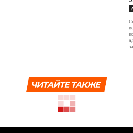
С
в
к
а
з
ЧИТАЙТЕ ТАКЖЕ