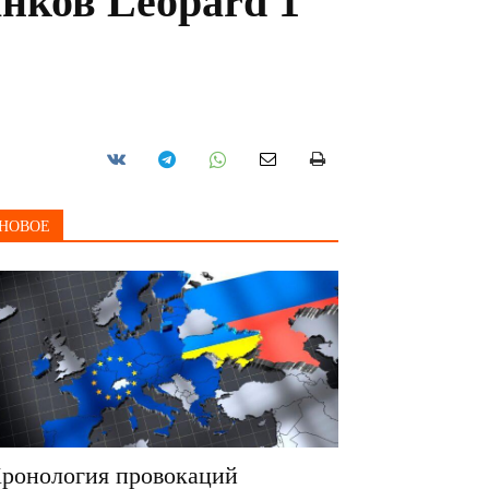
анков Leopard 1
НОВОЕ
ронология провокаций