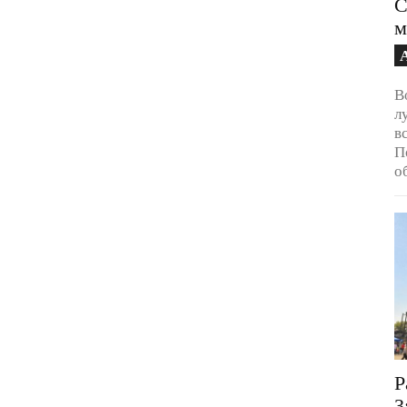
С
м
В
л
в
П
о
Р
3