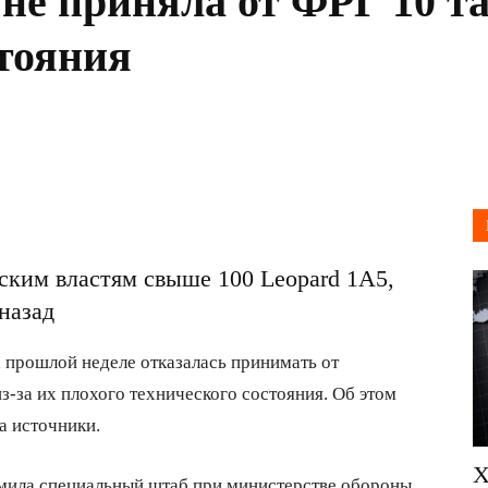
 не приняла от ФРГ 10 т
стояния
ским властям свыше 100 Leopard 1A5,
назад
 прошлой неделе отказалась принимать от
з-за их плохого технического состояния. Об этом
а источники.
Х
мила специальный штаб при министерстве обороны