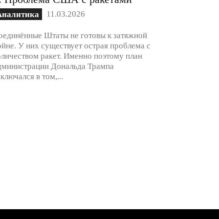
11.03.2026
Аналитика
оединённые Штаты не готовы к затяжной
ойне. У них существует острая проблема с
оличеством ракет. Именно поэтому план
дминистрации Дональда Трампа
аключался в том,...