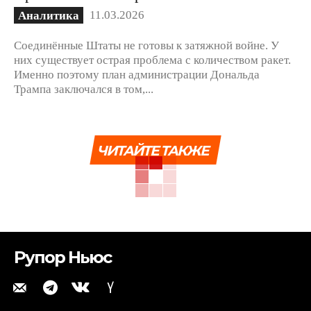
11.03.2026
Аналитика
Соединённые Штаты не готовы к затяжной войне. У
них существует острая проблема с количеством ракет.
Именно поэтому план администрации Дональда
Трампа заключался в том,...
ЧИТАЙТЕ ТАКЖЕ
Рупор Ньюс