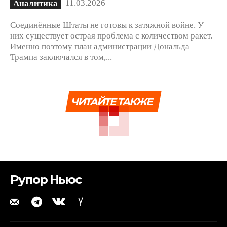
11.03.2026
Аналитика
Соединённые Штаты не готовы к затяжной войне. У
них существует острая проблема с количеством ракет.
Именно поэтому план администрации Дональда
Трампа заключался в том,...
ЧИТАЙТЕ ТАКЖЕ
Рупор Ньюс