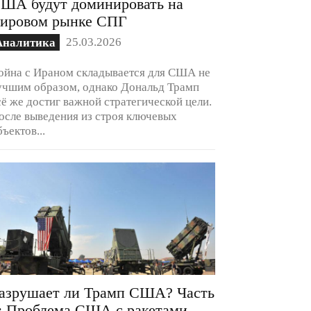
ША будут доминировать на
ировом рынке СПГ
25.03.2026
Аналитика
ойна с Ираном складывается для США не
учшим образом, однако Дональд Трамп
сё же достиг важной стратегической цели.
осле выведения из строя ключевых
бъектов...
азрушает ли Трамп США? Часть
: Проблема США с ракетами