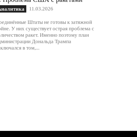
11.03.2026
Аналитика
оединённые Штаты не готовы к затяжной
ойне. У них существует острая проблема с
оличеством ракет. Именно поэтому план
дминистрации Дональда Трампа
аключался в том,...