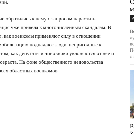
С
вий.
м
ые обратились к нему с запросом нарастить
ция уже привела к многочисленным скандалам. В
В
м, как военкомы применяют силу в отношении
л
в
 мобилизацию подпадают люди, непригодные к
П
 том, как депутаты и чиновники уклоняются от нее и
о
возраста. На фоне общественного недовольства
всех областных военкомов.
Р
3