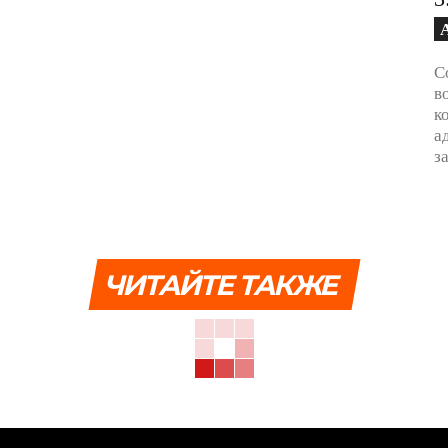
С
в
к
а
з
ЧИТАЙТЕ ТАКЖЕ