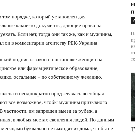
е
п
 том порядке, который установлен для
дельные какие-то документы, дающие право на
П
уехать. Если нет, тогда они так же, как и мужчины,
п
зал он в комментарии агентству РБК-Украина.
н
о
т
ский подписал закон о постановке женщин на
инское или фармацевтическое образование,
рядке, остальные – по собственному желанию.
явлена и неоднократно продлевалась всеобщая
лают все возможное, чтобы мужчины призывного
В частности, им запрещен выезд за рубеж, а
лицах, в любых местах скопления людей. По данным
есяцами буквально не выходят из дома, чтобы не
Т