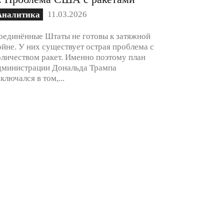
11.03.2026
Аналитика
оединённые Штаты не готовы к затяжной
ойне. У них существует острая проблема с
оличеством ракет. Именно поэтому план
дминистрации Дональда Трампа
аключался в том,...