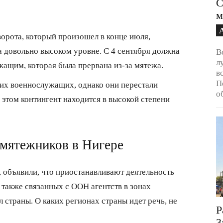
С
м
орота, который произошел в конце июля,
а довольно высоком уровне. С 4 сентября должна
В
л
жащим, которая была прервана из-за мятежа.
в
П
ких военнослужащих, однако они перестали
о
 этом контингент находится в высокой степени
 мятежников в Нигере
, объявили, что приостанавливают деятельность
также связанных с ООН агентств в зонах
страны. О каких регионах страны идет речь, не
Р
3