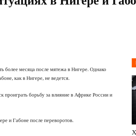
итуациях в Нигере и Габ
ть более месяца после мятежа в Нигере. Однако
оне, как в Нигере, не ведется.
ск проиграть борьбу за влияние в Африке России и
ере и Габоне после переворотов.
Х