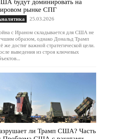
ША будут доминировать на
ировом рынке СПГ
25.03.2026
Аналитика
ойна с Ираном складывается для США не
учшим образом, однако Дональд Трамп
сё же достиг важной стратегической цели.
осле выведения из строя ключевых
бъектов...
азрушает ли Трамп США? Часть
: Проблема США с ракетами