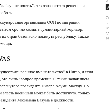
бы “лучше понять”, что означает это решение и
работы.
С
ждународная организация ООН по миграции
в
к
изывом срочно создать гуманитарный коридор,
а
гих стран безопасно покинуть республику. Также
з
помощи.
WAS
ществить военное вмешательство” в Нигер, и если
 это лишь “вопрос времени”. С таким заявлением
свергнутого президента Нигера Асуми Масуду. По
и власть военными может быть достигнуто, только
резидента Мохамеда Базума в должности.