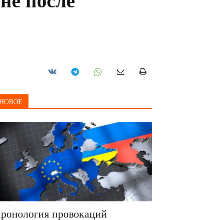
оне после
НОВОЕ
ронология провокаций