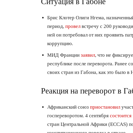
Ситуация в Габоне
Брис Клотер Олиги Нгема, назначенны
период,
провел
встречу с 200 руковод
ней он потребовал от них проявить па
коррупцию.
МИД Франции
заявил
, что не фиксиру
республике после переворота. Ранее с
своих стран из Габона, как это было в 
Реакция на переворот в Га
Африканский союз
приостановил
участ
госпереворотом. 4 сентября
состоится
стран Центральной Африки (ECCAS) по
конституционного порядка в стране.