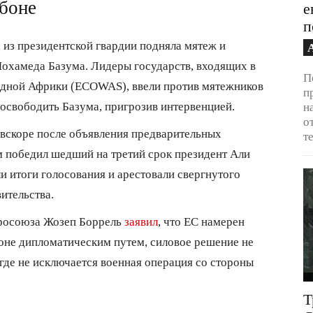
абоне
е
п
 из президентской гвардии подняла мятеж и
Мохамеда Базума. Лидеры государств, входящих в
П
адной Африки (ECOWAS), ввели против мятежников
п
 освободить Базума, пригрозив интервенцией.
н
о
 вскоре после объявления предварительных
т
м победил шедший на третий срок президент Али
 итоги голосования и арестовали свергнутого
вительства.
росоюза Жозеп Боррель
заявил
, что ЕС намерен
боне дипломатическим путем, силовое решение не
 где не исключается военная операция со стороны
Т