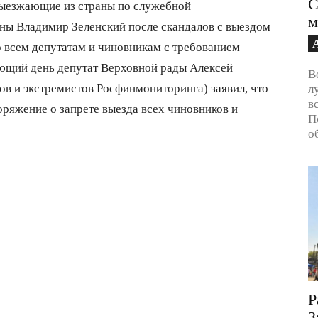
С
выезжающие из страны по служебной
м
ны Владимир Зеленский после скандалов с выездом
о всем депутатам и чиновникам с требованием
ующий день депутат Верховной рады Алексей
В
ов и экстремистов Росфинмониторинга) заявил, что
л
в
ряжение о запрете выезда всех чиновников и
П
о
Р
3