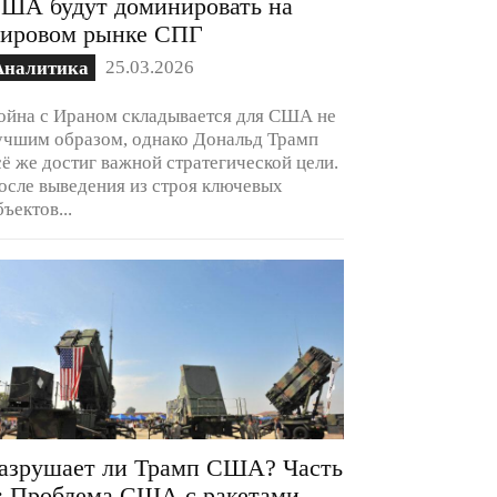
ША будут доминировать на
ировом рынке СПГ
25.03.2026
Аналитика
ойна с Ираном складывается для США не
учшим образом, однако Дональд Трамп
сё же достиг важной стратегической цели.
осле выведения из строя ключевых
бъектов...
азрушает ли Трамп США? Часть
: Проблема США с ракетами