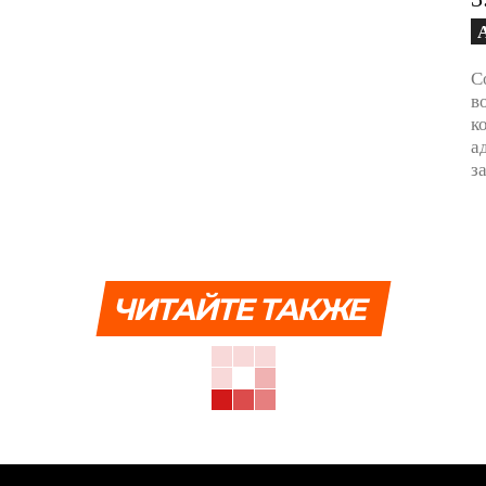
С
в
к
а
з
ЧИТАЙТЕ ТАКЖЕ