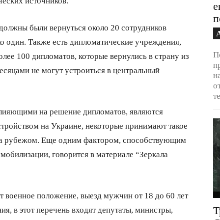
ческих источников.
е
п
должны были вернуться около 20 сотрудников
ько один. Также есть дипломатические учреждения,
П
олее 100 дипломатов, которые вернулись в страну из
п
есяцами не могут устроиться в центральный
н
о
т
влияющими на решение дипломатов, являются
тройством на Украине, некоторые принимают такое
за рубежом. Еще одним фактором, способствующим
 мобилизации, говорится в материале “Зеркала
т военное положение, выезд мужчин от 18 до 60 лет
Т
ия, в этот перечень входят депутаты, министры,