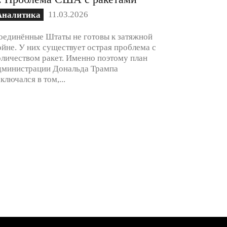
11.03.2026
Аналитика
оединённые Штаты не готовы к затяжной
ойне. У них существует острая проблема с
оличеством ракет. Именно поэтому план
дминистрации Дональда Трампа
аключался в том,...