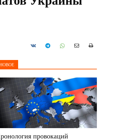
матов Украины
НОВОЕ
ронология провокаций