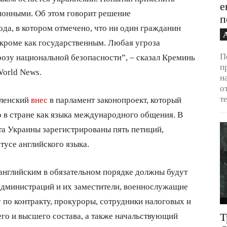
е
ионными. Об этом говорит решение
п
ода, в котором отмечено, что ни один гражданин
 кроме как государственным. Любая угроза
П
розу национальной безопасности”, – сказал Креминь
п
World News.
н
о
т
еленский
внес
в парламент законопроект, который
о в стране как языка международного общения. В
нта Украины зарегистрированы пять петиций,
тусе английского языка.
 английским в обязательном порядке должны будут
администраций и их заместители, военнослужащие
 по контракту, прокуроры, сотрудники налоговых и
го и высшего состава, а также начальствующий
Т