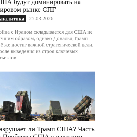
ША будут доминировать на
ировом рынке СПГ
25.03.2026
Аналитика
ойна с Ираном складывается для США не
учшим образом, однако Дональд Трамп
сё же достиг важной стратегической цели.
осле выведения из строя ключевых
бъектов...
азрушает ли Трамп США? Часть
: Проблема США с ракетами