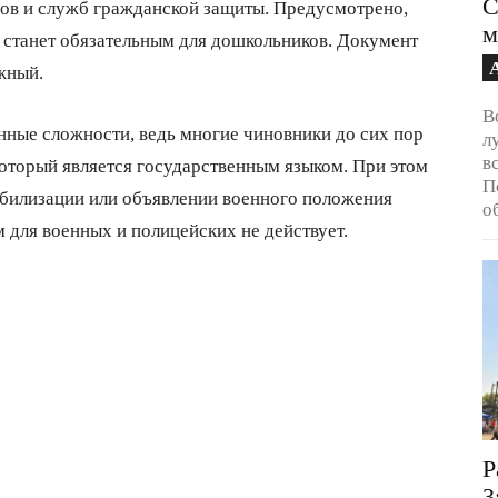
С
ов и служб гражданской защиты. Предусмотрено,
м
к станет обязательным для дошкольников. Документ
жный.
В
нные сложности, ведь многие чиновники до сих пор
л
в
который является государственным языком. При этом
П
мобилизации или объявлении военного положения
о
 для военных и полицейских не действует.
Р
3