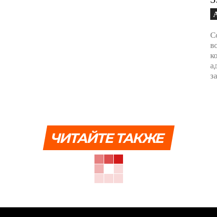
С
в
к
а
з
ЧИТАЙТЕ ТАКЖЕ