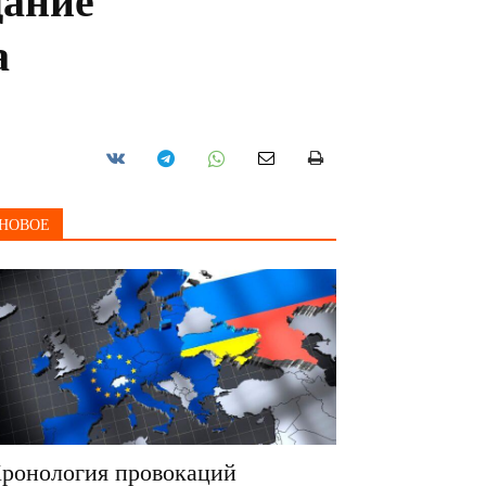
дание
а
НОВОЕ
ронология провокаций