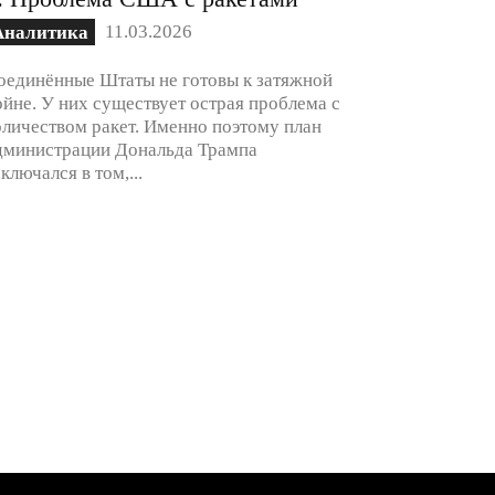
11.03.2026
Аналитика
оединённые Штаты не готовы к затяжной
ойне. У них существует острая проблема с
оличеством ракет. Именно поэтому план
дминистрации Дональда Трампа
аключался в том,...