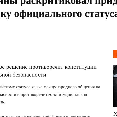
ины раскритиковал при
ку официального статус
кое решение противоречит конституции
льной безопасности
ийскому статуса языка международного общения на
асности и противоречит конституции, заявил
нь.
Х
ыком остается украинский. Попытки применить