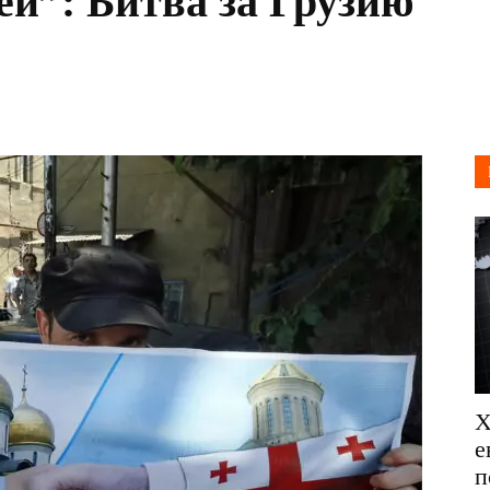
ей”: Битва за Грузию
Х
е
п