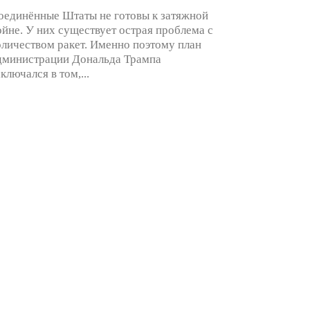
оединённые Штаты не готовы к затяжной
ойне. У них существует острая проблема с
оличеством ракет. Именно поэтому план
дминистрации Дональда Трампа
аключался в том,...