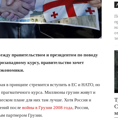
П
п
н
о
т
ежду правительством и президентом по поводу
розападному курсу, правительство хочет
 экономики.
орая в принципе стремится вступить в ЕС и НАТО, но
 прагматичного курса. Миллионы грузин живут и
Т
ческом плане для них там лучше. Хотя Россия и
С
шений после
войны в Грузии 2008 года
, Россия,
м
ым партнером Грузии.