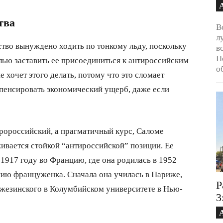
тва
В
л
ство вынуждено ходить по тонкому льду, поскольку
в
П
лью заставить ее присоединиться к антироссийским
о
 хочет этого делать, потому что это сломает
мпенсировать экономический ущерб, даже если
пророссийский, а прагматичный курс, Саломе
ивается стойкой “антироссийской” позиции. Ее
1917 году во Францию, где она родилась в 1952
нию француженка. Сначала она училась в Париже,
Р
Бжезинского в Колумбийском университете в Нью-
3