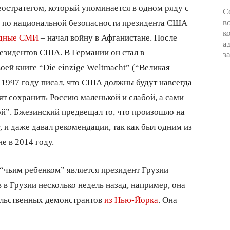
остратегом, который упоминается в одном ряду с
С
в
 по национальной безопасности президента США
к
адные СМИ
– начал войну в Афганистане. После
а
резидентов США. В Германии он стал в
з
оей книге “Die einzige Weltmacht” (“Великая
в 1997 году писал, что США должны будут навсегда
тят сохранить Россию маленькой и слабой, а сами
й”. Бжезинский предвещал то, что произошло на
, и даже давал рекомендации, так как был одним из
е в 2014 году.
, “чьим ребенком” является президент Грузии
в Грузии несколько недель назад, например, она
тельственных демонстрантов
из Нью-Йорка
. Она