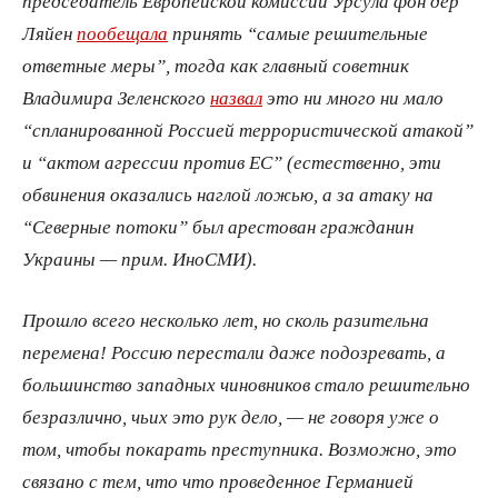
председатель Европейской комиссии Урсула фон дер
Ляйен
пообещала
принять “самые решительные
ответные меры”, тогда как главный советник
Владимира Зеленского
назвал
это ни много ни мало
“спланированной Россией террористической атакой”
и “актом агрессии против ЕС” (естественно, эти
обвинения оказались наглой ложью, а за атаку на
“Северные потоки” был арестован гражданин
Украины — прим. ИноСМИ).
Прошло всего несколько лет, но сколь разительна
перемена! Россию перестали даже подозревать, а
большинство западных чиновников стало решительно
безразлично, чьих это рук дело, — не говоря уже о
том, чтобы покарать преступника. Возможно, это
связано с тем, что что проведенное Германией