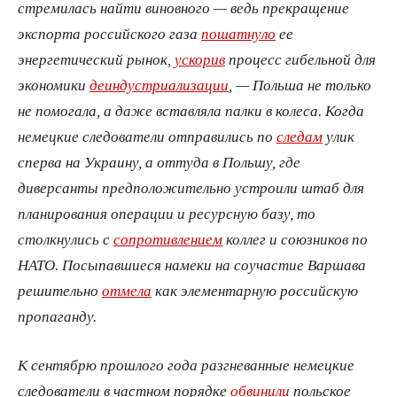
стремилась найти виновного — ведь прекращение
экспорта российского газа
пошатнуло
ее
энергетический рынок,
ускорив
процесс гибельной для
экономики
деиндустриализации
, — Польша не только
не помогала, а даже вставляла палки в колеса. Когда
немецкие следователи отправились по
следам
улик
сперва на Украину, а оттуда в Польшу, где
диверсанты предположительно устроили штаб для
планирования операции и ресурсную базу, то
столкнулись с
сопротивлением
коллег и союзников по
НАТО. Посыпавшиеся намеки на соучастие Варшава
решительно
отмела
как элементарную российскую
пропаганду.
К сентябрю прошлого года разгневанные немецкие
следователи в частном порядке
обвинили
польское