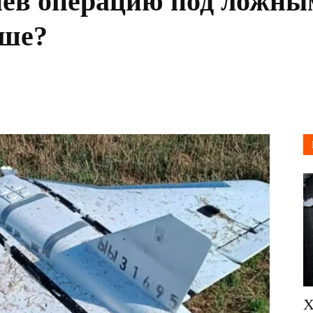
иев операцию под ложны
ьше?
Х