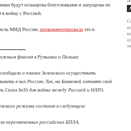
ники будут оснащены боеголовками и запущены по
в войну с Россией.
С
в
итель МИД России,
прокомментировала
это в
к
а
з
 ложным флагом в Румынии и Польше
 сообщили о планах Зеленского осуществить
инить в них Россию. Так, на Банковой готовят свой
ь Casus belli для войны между Россией и НАТО.
иевского режима состоит в следующем:
ли перехваченных российских БПЛА.