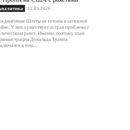
11.03.2026
Аналитика
оединённые Штаты не готовы к затяжной
ойне. У них существует острая проблема с
оличеством ракет. Именно поэтому план
дминистрации Дональда Трампа
аключался в том,...