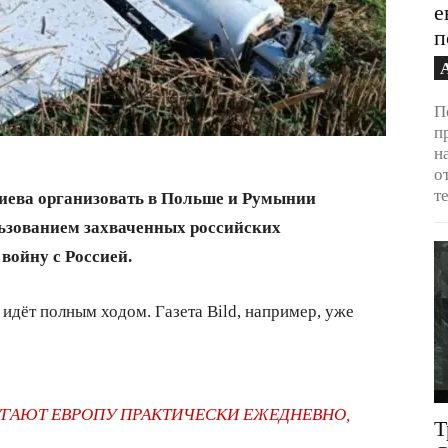
е
п
П
п
н
о
т
иева организовать в Польше и Румынии
ьзованием захваченных российских
войну с Россией.
идёт полным ходом. Газета Bild, например, уже
ГАЮТ ЕВРОПУ ПРАКТИЧЕСКИ ЕЖЕДНЕВНО,
Т