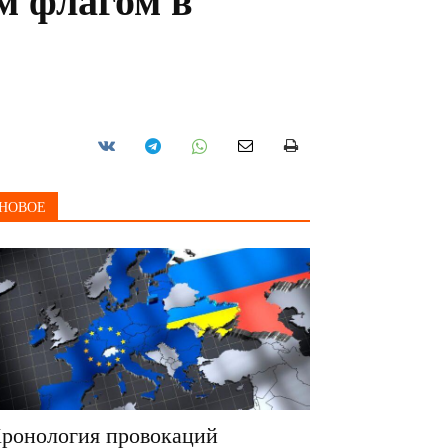
м флагом в
НОВОЕ
ронология провокаций