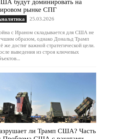
ША будут доминировать на
ировом рынке СПГ
25.03.2026
Аналитика
ойна с Ираном складывается для США не
учшим образом, однако Дональд Трамп
сё же достиг важной стратегической цели.
осле выведения из строя ключевых
бъектов...
азрушает ли Трамп США? Часть
: Проблема США с ракетами