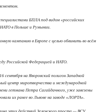
лементом.
 специалистами БПЛА под видом «российских
 НАТО в Польше и Румынии.
онную кампанию в Европе с целью обвинить во всём
жду Российской Федерацией и НАТО.
16 сентября на Яворовский полигон Западной
ный центр миротворчества и международной
мени гетмана Петра Сагайдачного, уже завезены
вали их ранее во Львове на заводе «ЛОРТА».
ина этих действий Зеленского проста — ВСУ