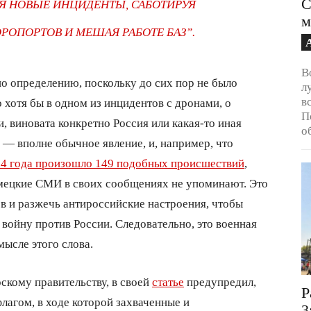
С
Я НОВЫЕ ИНЦИДЕНТЫ, САБОТИРУЯ
м
ОПОРТОВ И МЕШАЯ РАБОТЕ БАЗ”.
В
по определению, поскольку до сих пор не было
л
в
 хотя бы в одном из инцидентов с дронами, о
П
, виновата конкретно Россия или какая-то иная
о
и — вполне обычное явление, и, например, что
024 года произошло 149 подобных происшествий
,
немецкие СМИ в своих сообщениях не упоминают. Это
ев и разжечь антироссийские настроения, чтобы
 войну против России. Следовательно, это военная
ысле этого слова.
рскому правительству, в своей
статье
предупредил,
Р
лагом, в ходе которой захваченные и
3