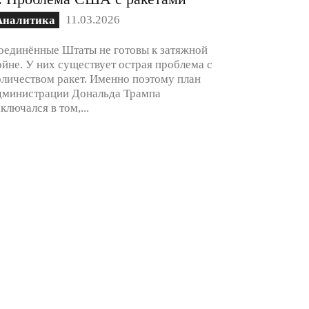
11.03.2026
Аналитика
оединённые Штаты не готовы к затяжной
ойне. У них существует острая проблема с
оличеством ракет. Именно поэтому план
дминистрации Дональда Трампа
аключался в том,...