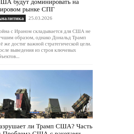
ША будут доминировать на
ировом рынке СПГ
25.03.2026
Аналитика
ойна с Ираном складывается для США не
учшим образом, однако Дональд Трамп
сё же достиг важной стратегической цели.
осле выведения из строя ключевых
бъектов...
азрушает ли Трамп США? Часть
: Проблема США с ракетами