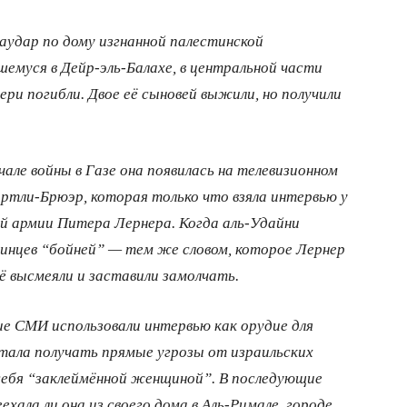
иаудар по дому изгнанной палестинской
шемуся в Дейр-эль-Балахе, в центральной части
чери погибли. Двое её сыновей выжили, но получили
але войны в Газе она появилась на телевизионном
тли-Брюэр, которая только что взяла интервью у
й армии Питера Лернера. Когда аль-Удайни
тинцев “бойней” — тем же словом, которое Лернер
ё высмеяли и заставили замолчать.
ие СМИ использовали интервью как орудие для
стала получать прямые угрозы от израильских
 себя “заклеймённой женщиной”. В последующие
еехала ли она из своего дома в Аль-Римале, городе