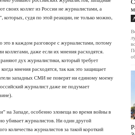
С
м
т своих коллег из России не журналистами, а
 которых, судя по этой реакции, не только можно,
В
л
вую это в каждом разговоре с журналистами, потому
в
П
и коллегами, даже если их мнения расходятся.
о
раняют дух журналистики, который требует
когда мнения расходятся, так как это защищает
татели западных СМИ не поверят ни единому моему
 российский журналист даже не подумает
аине).
ми” на Западе, особенно зловеща во время войны в
нно убивает журналистов. Ни один другой
Р
ого количества журналистов за такой короткий
3