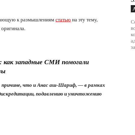
дающую к размышлениям
статью
на эту тему,
С
в
 оригинала.
к
а
з
: как западные СМИ помогали
зы
 причине, что и Анас аш-Шариф, — в рамках
дискредитации, подавлению и уничтожению