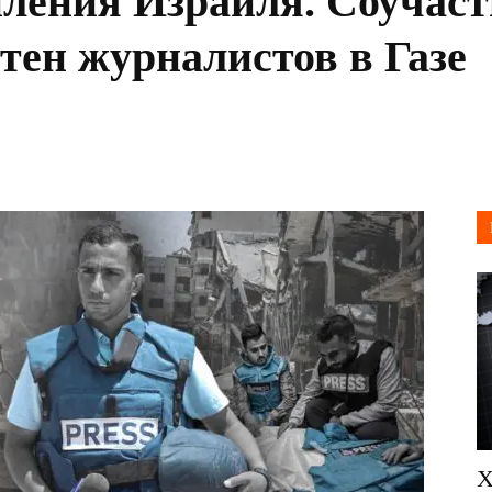
ления Израиля. Соучаст
тен журналистов в Газе
Х