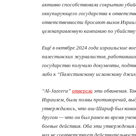
активно способствовала сокрытию убийс
оккупирующего государства к ответстве
ответственности бросают вызов Израил
целенаправленную кампанию по убийств
Ещё в октябре 2024 года израильские во
палестинских журналистов, работавших 
государство получило документы, подт
либо к “Палестинскому исламскому джих
“
A
l-Jazeera”
отвергла
эти обвинения. Та
Израилем, были полны противоречий, выд
утверждалось, что аш-Шариф был коман
другом — что он был ранен во время учени
боевые действия. Оба эти утверждения н
них не соответствует действительност