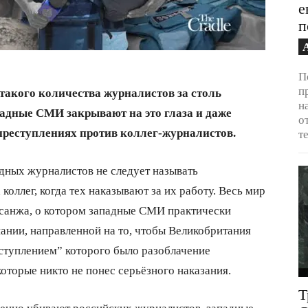
е
п
П
п
 такого количества журналистов за столь
н
ападные СМИ закрывают на это глаза и даже
о
преступлениях против коллег-журналистов.
т
адных журналистов не следует называть
коллег, когда тех наказывают за их работу. Весь мир
ссанжа, о котором западные СМИ практически
ании, направленной на то, чтобы Великобритания
ступлением” которого было разоблачение
оторые никто не понес серьёзного наказания.
Т
енно убивают российских журналистов, западные