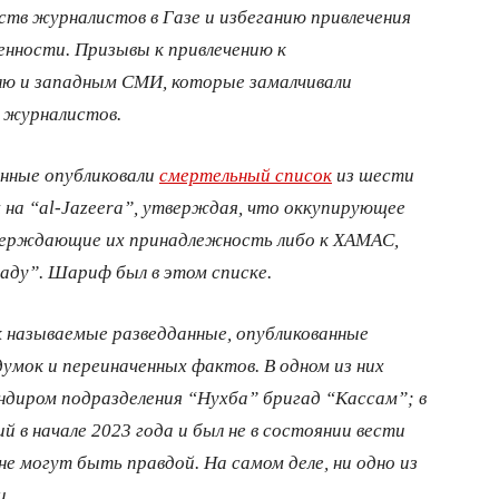
тв журналистов в Газе и избеганию привлечения
нности. Призывы к привлечению к
ю и западным СМИ, которые замалчивали
у журналистов.
енные опубликовали
смертельный список
из шести
на “al-Jazeera”, утверждая, что оккупирующее
верждающие их принадлежность либо к ХАМАС,
аду”. Шариф был в этом списке.
к называемые разведданные, опубликованные
умок и переиначенных фактов. В одном из них
диром подразделения “Нухба” бригад “Кассам”; в
й в начале 2023 года и был не в состоянии вести
е могут быть правдой. На самом деле, ни одно из
и.