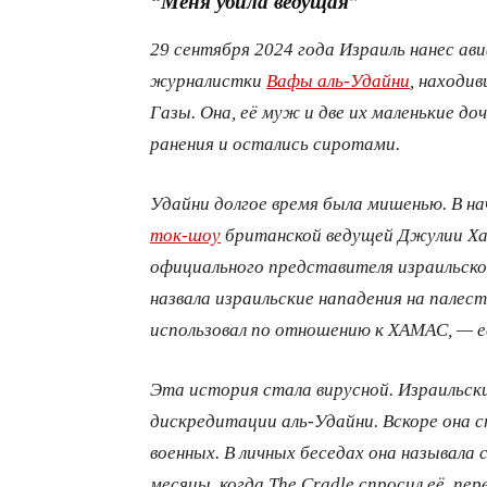
“Меня убила ведущая”
29 сентября 2024 года Израиль нанес ав
журналистки
Вафы аль-Удайни
, находив
Газы. Она, её муж и две их маленькие до
ранения и остались сиротами.
Удайни долгое время была мишенью. В нач
ток-шоу
британской ведущей Джулии Хар
официального представителя израильско
назвала израильские нападения на палес
использовал по отношению к ХАМАС, — е
Эта история стала вирусной. Израильск
дискредитации аль-Удайни. Вскоре она 
военных. В личных беседах она называла
месяцы, когда The Cradle спросил её, пер