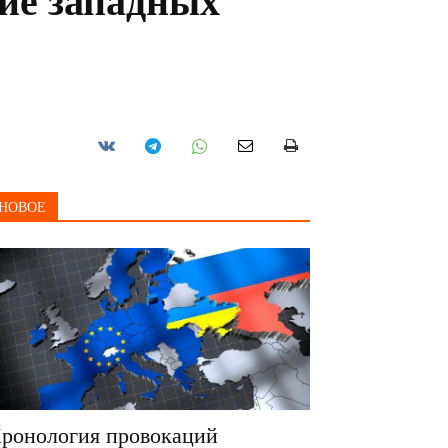
ие западных
НОВОЕ
ронология провокаций