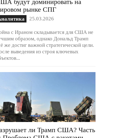
ША будут доминировать на
ировом рынке СПГ
25.03.2026
Аналитика
ойна с Ираном складывается для США не
учшим образом, однако Дональд Трамп
сё же достиг важной стратегической цели.
осле выведения из строя ключевых
бъектов...
азрушает ли Трамп США? Часть
: Проблема США с ракетами