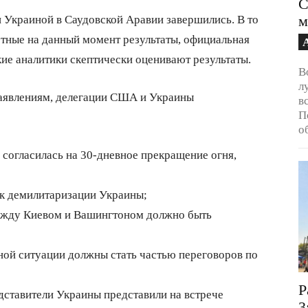
С
м
краиной в Саудовской Аравии завершились. В то
стные на данный момент результаты, официальная
ие аналитики скептически оценивают результаты.
В
л
аявлениям, делегации США и Украины
в
П
о
 согласилась на 30-дневное прекращение огня,
 к демилитаризации Украины;
ежду Киевом и Вашингтоном должно быть
ой ситуации должны стать частью переговоров по
Р
дставители Украины представили на встрече
3