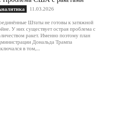
11.03.2026
Аналитика
оединённые Штаты не готовы к затяжной
ойне. У них существует острая проблема с
оличеством ракет. Именно поэтому план
дминистрации Дональда Трампа
аключался в том,...