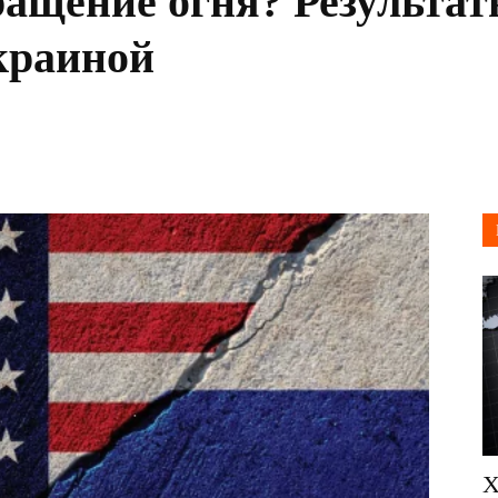
ращение огня? Результат
краиной
Х