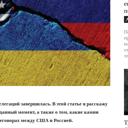
е
п
П
п
н
о
т
легаций завершилась. В этой статье я расскажу
а данный момент, а также о том, какие камни
реговорах между США и Россией.
Т