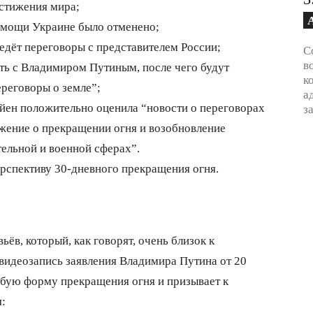
стижения мира;
омощи Украине было отменено;
ведёт переговоры с представителем России;
С
в
ить с Владимиром Путиным, после чего будут
к
реговоры о земле”;
а
йен положительно оценила “новости о переговорах
з
ение о прекращении огня и возобновление
ельной и военной сферах”.
рспективу 30-дневного прекращения огня.
ёв, который, как говорят, очень близок к
 видеозапись заявления Владимира Путина от 20
любую форму прекращения огня и призывает к
: