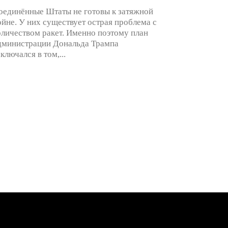
оединённые Штаты не готовы к затяжной
ойне. У них существует острая проблема с
оличеством ракет. Именно поэтому план
дминистрации Дональда Трампа
аключался в том,...