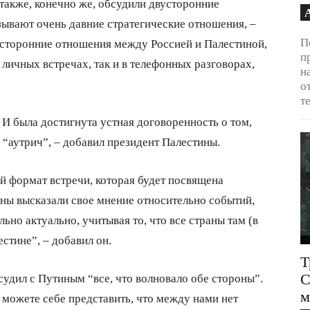
также, конечно же, обсудили двусторонние
зывают очень давние стратегические отношения, –
П
усторонние отношения между Россией и Палестиной,
п
личных встречах, так и в телефонных разговорах,
н
о
т
И была достигнута устная договоренность о том,
 “аутрич”, – добавил президент Палестины.
й формат встречи, которая будет посвящена
аны высказали свое мнение относительно событий,
ьно актуально, учитывая то, что все страны там (в
тине”, – добавил он.
Т
С
удил с Путиным “все, что волновало обе стороны”.
м
и можете себе представить, что между нами нет