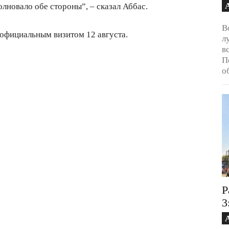
олновало обе стороны”, – сказал Аббас.
В
 официальным визитом 12 августа.
л
в
П
о
Р
3