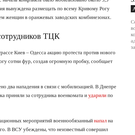
ния вынуждена размещать по всему Кривому Рогу
ем женщин в оранжевых заводских комбинезонах.
С
в
к
 сотрудников ТЦК
а
з
трассе Киев – Одесса акцию протеста против нового
огу сотни фур, создав огромную пробку, сообщает
но два нападения в связи с мобилизацией. В Днепре
а приняли за сотрудника военкомата и
ударили
по
изационных мероприятий военнообязанный
напал
на
его. В ВСУ убеждены, что неизвестный совершил