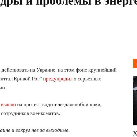
дры и проблемы в энерг
 действовать на Украине, на этом фоне крупнейший
Миттал Кривой Рог”
предупредил
о серьезных
ии.
а
вышли
на протест водители-дальнобойщики,
 сотрудников военкоматов.
аине и вокруг нее за выходные.
Х