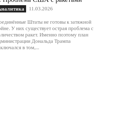
11.03.2026
Аналитика
оединённые Штаты не готовы к затяжной
ойне. У них существует острая проблема с
оличеством ракет. Именно поэтому план
дминистрации Дональда Трампа
аключался в том,...