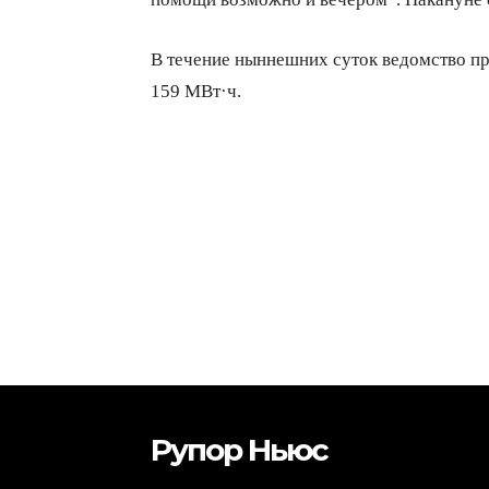
В течение ныннешних суток ведомство пр
159 МВт·ч.
Рупор Ньюс