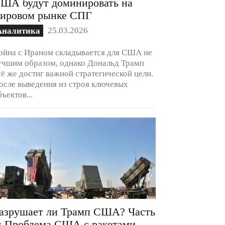
ША будут доминировать на
ировом рынке СПГ
25.03.2026
Аналитика
ойна с Ираном складывается для США не
учшим образом, однако Дональд Трамп
сё же достиг важной стратегической цели.
осле выведения из строя ключевых
бъектов...
азрушает ли Трамп США? Часть
: Проблема США с ракетами