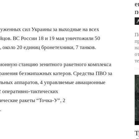
е
п
уженных сил Украины за выходные на всех
П
ойцов. ВС России 18 и 19 мая уничтожили 50
п
 около 20 единиц бронетехники, 7 танков.
н
о
т
ционную станцию зенитного ракетного комплекса
ранения безэкипажных катеров. Средства ПВО за
ельных аппаратов, 4 управляемые авиационные
 оперативно-тактических
ические ракеты “Точка-У”, 2
.
Т