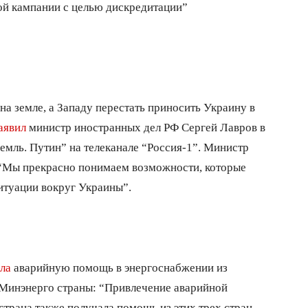
й кампании с целью дискредитации”
а земле, а Западу перестать приносить Украину в
аявил
министр иностранных дел РФ Сергей Лавров в
мль. Путин” на телеканале “Россия-1”. Министр
 “Мы прекрасно понимаем возможности, которые
ситуации вокруг Украины”.
ла
аварийную помощь в энергоснабжении из
Минэнерго страны: “Привлечение аварийной
трана также получала помощь из этих трех стран.