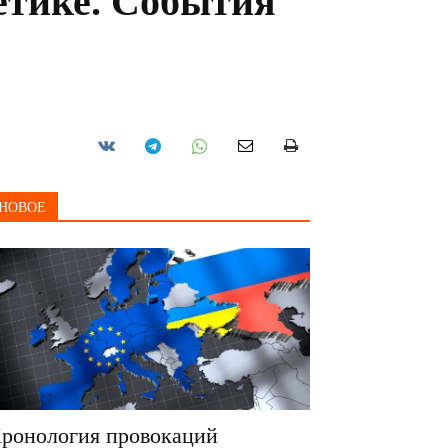
етике. События
НОВОЕ
ронология провокаций