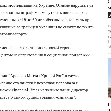
С
вилах мобилизации на Украине. Отныне нарушители
м
ы солидным штрафам и могут быть лишены права
мужчины от 18 до 60 лет обязаны всегда иметь при
В
 живущие за границей украинцы не смогут получить
л
загранпаспорта.
в
П
о
 день начало тестировать новый сервис –
 центры комплектования и социальной поддержки
али “Арселор Миттал Кривой Рог” в случае
раине столкнется с нехваткой персонала и
нской Financial Times исполнительный директор
здесь о самом существовании компании”.
Р
3
 с начала конфликта было мобилизовано около 3,5