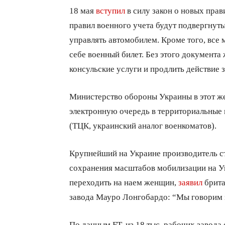
18 мая
вступил
в силу закон о новых пра
правил военного учета будут подвергнут
управлять автомобилем. Кроме того, все 
себе военный билет. Без этого документа
консульские услуги и продлить действие 
Министерство обороны Украины в этот же
электронную очередь в территориальные
(ТЦК, украинский аналог военкоматов).
Крупнейший на Украине производитель ст
сохранения масштабов мобилизации на Ук
переходить на наем женщин,
заявил
брита
завода Мауро Лонгобардо: “Мы говорим 
По данным FT, из 18 тыс. рабочих завода