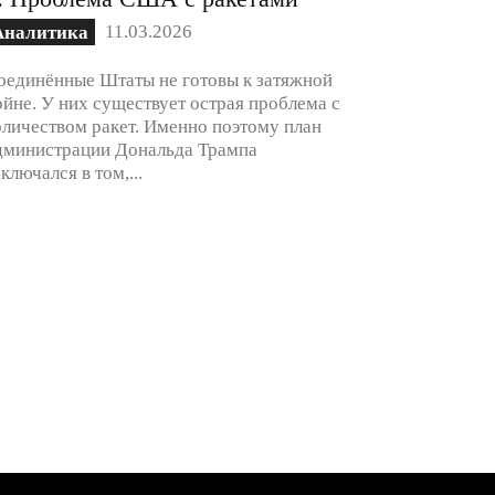
11.03.2026
Аналитика
оединённые Штаты не готовы к затяжной
ойне. У них существует острая проблема с
оличеством ракет. Именно поэтому план
дминистрации Дональда Трампа
аключался в том,...