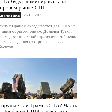
ША будут доминировать на
ировом рынке СПГ
25.03.2026
Аналитика
ойна с Ираном складывается для США не
учшим образом, однако Дональд Трамп
сё же достиг важной стратегической цели.
осле выведения из строя ключевых
бъектов...
азрушает ли Трамп США? Часть
: Проблема США с ракетами