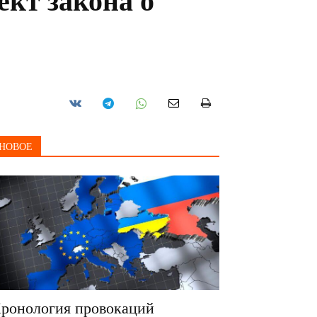
кт закона о
НОВОЕ
ронология провокаций