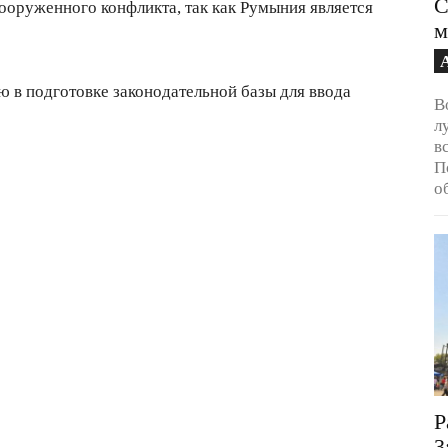
С
оруженного конфликта, так как Румыния является
м
 в подготовке законодательной базы для ввода
В
л
в
П
о
Р
3