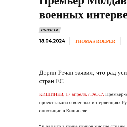
Премьер Молдави
военных интерв
НОВОСТИ
18.04.2024
THOMAS ROEPER
Дорин Речан заявил, что рад у
стран ЕС
КИШИНЕВ, 17 апреля. /ТАСС/.
Премьер-м
проект закона о военных интервенциях Р
оппозиции в Кишиневе.
“Я рад что в конце концов многие стран