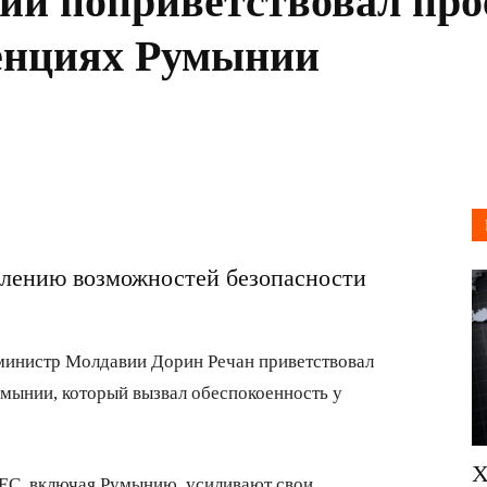
и поприветствовал прое
енциях Румынии
силению возможностей безопасности
инистр Молдавии Дорин Речан приветствовал
умынии, который вызвал обеспокоенность у
Х
ы ЕС, включая Румынию, усиливают свои