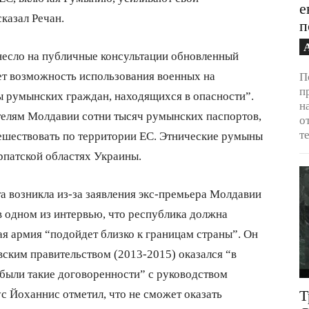
е
казал Речан.
п
есло на публичные консультации обновленный
ет возможность использования военных на
П
п
ы румынских граждан, находящихся в опасности”.
н
телям Молдавии сотни тысяч румынских паспортов,
о
т
ешествовать по территории ЕС. Этнические румыны
рпатской областях Украины.
а возникла из-за заявления экс-премьера Молдавии
в одном из интервью, что республика должна
ая армия “подойдет близко к границам страны”. Он
вским правительством (2013-2015) оказался “в
“были такие договоренности” с руководством
 Йоханнис отметил, что не сможет оказать
Т