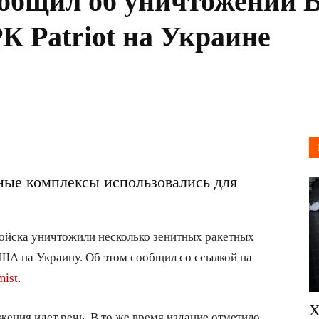
ообщил об уничтожении 
К Patriot на Украине
ные комплексы использовались для
ойска уничтожили несколько зенитных ракетных
США на Украину. Об этом сообщил со ссылкой на
mist
.
Х
жения идет речь. В то же время издание отметило,