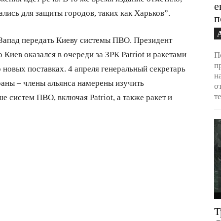
е
лись для защиты городов, таких как Харьков”.
п
Запад передать Киеву системы ПВО. Президент
Киев оказался в очереди за ЗРК Patriot и ракетами
П
п
о новых поставках. 4 апреля генеральный секретарь
н
аны – члены альянса намерены изучить
о
т
 систем ПВО, включая Patriot, а также ракет и
Т