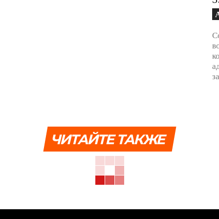
С
в
к
а
з
ЧИТАЙТЕ ТАКЖЕ