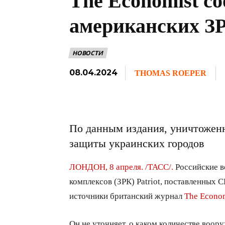
The Economist с
американских ЗР
НОВОСТИ
08.04.2024
THOMAS ROEPER
По данным издания, уничтожен
защиты украинских городов
ЛОНДОН, 8 апреля. /ТАСС/.
Российские в
комплексов (ЗРК) Patriot, поставленных 
источники британский журнал
The Econo
Он не уточняет, о каком количестве воору