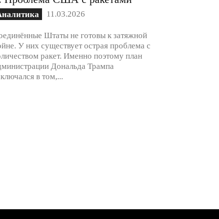
11.03.2026
Аналитика
оединённые Штаты не готовы к затяжной
ойне. У них существует острая проблема с
оличеством ракет. Именно поэтому план
дминистрации Дональда Трампа
аключался в том,...