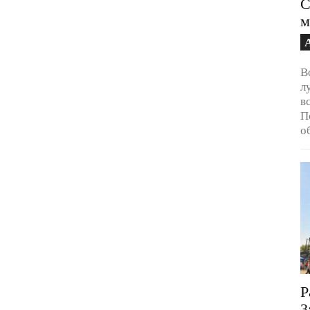
С
м
В
л
в
П
о
Р
3