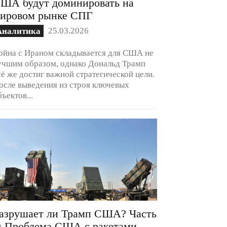
ША будут доминировать на
ировом рынке СПГ
25.03.2026
Аналитика
ойна с Ираном складывается для США не
учшим образом, однако Дональд Трамп
сё же достиг важной стратегической цели.
осле выведения из строя ключевых
бъектов...
азрушает ли Трамп США? Часть
: Проблема США с ракетами