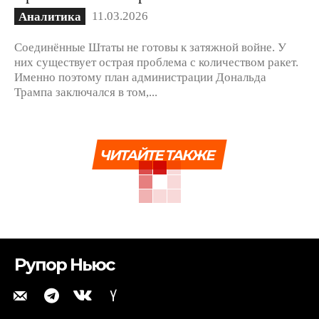
11.03.2026
Аналитика
Соединённые Штаты не готовы к затяжной войне. У
них существует острая проблема с количеством ракет.
Именно поэтому план администрации Дональда
Трампа заключался в том,...
ЧИТАЙТЕ ТАКЖЕ
Рупор Ньюс