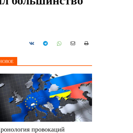
ил большинство
НОВОЕ
ронология провокаций