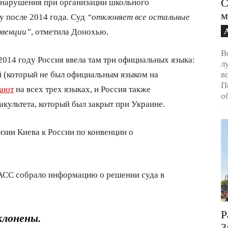
С
 нарушения при организации школьного
м
у после 2014 года. Суд
“отклоняет все остальные
нвенции”
, отметила Донохью.
В
2014 году Россия ввела там три официальных языка:
л
й (который не был официальным языком на
в
П
ают
на всех трех языках, и Россия также
о
культета, который был закрыт при Украине.
зии Киева к России по конвенции о
АСС собрало информацию о решении суда в
Р
клонены.
3