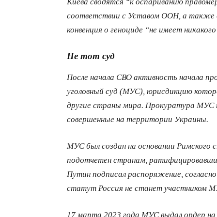
Киева сводятся “к оспариванию правомер
соответствии с Уставом ООН, а также 
конвенция о геноциде “не имеет никаког
Не тот суд
После начала СВО активность начала п
уголовный суд (МУС), юрисдикцию котор
другие страны мира. Прокуратура МУС 
совершенные на территории Украины.
МУС был создан на основании Римского 
подотчетен странам, ратифицировавшим
Путин подписал распоряжение, согласно
статут Россия не станет участником М
17 марта 2023 года МУС выдал ордер н