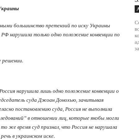
 Украины
С
ными большинство претензий по иску Украины
в
, РФ нарушила только одно положение конвенции по
к
а
з
у решении.
оссия нарушила лишь одно положение конвенции о
едседатель суда Джоан Донохью, зачитывая
ласно постановлению суда, Россия не выполнила
следований” в отношении лиц, которые якобы могли
то же время суд признал, что Россия не нарушала
речь в украинском иске.