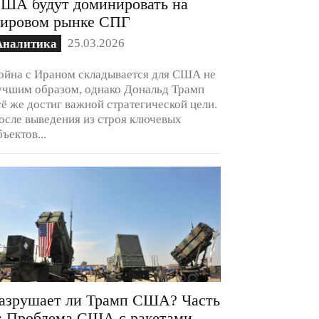
ША будут доминировать на
ировом рынке СПГ
25.03.2026
Аналитика
ойна с Ираном складывается для США не
учшим образом, однако Дональд Трамп
сё же достиг важной стратегической цели.
осле выведения из строя ключевых
бъектов...
азрушает ли Трамп США? Часть
: Проблема США с ракетами