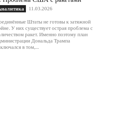
11.03.2026
Аналитика
оединённые Штаты не готовы к затяжной
ойне. У них существует острая проблема с
оличеством ракет. Именно поэтому план
дминистрации Дональда Трампа
аключался в том,...