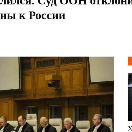
алился. Суд ООН отклон
ны к России
Х