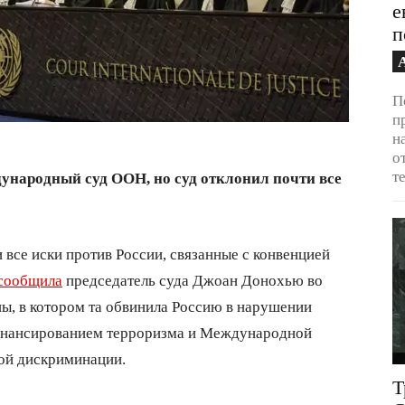
е
п
П
п
н
о
т
ународный суд ООН, но суд отклонил почти все
се иски против России, связанные с конвенцией
сообщила
председатель суда Джоан Донохью во
ы, в котором та обвинила Россию в нарушении
инансированием терроризма и Международной
вой дискриминации.
Т