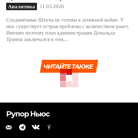
11.03.2026
Аналитика
Соединённые Штаты не готовы к затяжной войне. У
них существует острая проблема с количеством ракет.
Именно поэтому план администрации Дональда
Трампа заключался в том,...
ЧИТАЙТЕ ТАКЖЕ
Рупор Ньюс