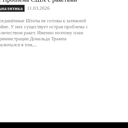
11.03.2026
Аналитика
оединённые Штаты не готовы к затяжной
ойне. У них существует острая проблема с
оличеством ракет. Именно поэтому план
дминистрации Дональда Трампа
аключался в том,...