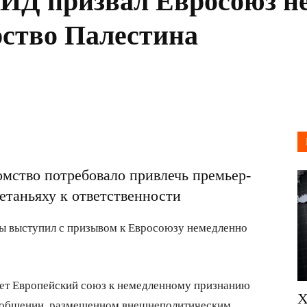
ИД призвал Евросоюз н
рство Палестина
мство потребовало привлечь премьер-
таньяху к ответственности
 выступил с призывом к Евросоюзу немедленно
ет Европейский союз к немедленному признанию
Х
 сообщении, размещенном внешнеполитическим