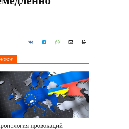
емедленно
НОВОЕ
ронология провокаций