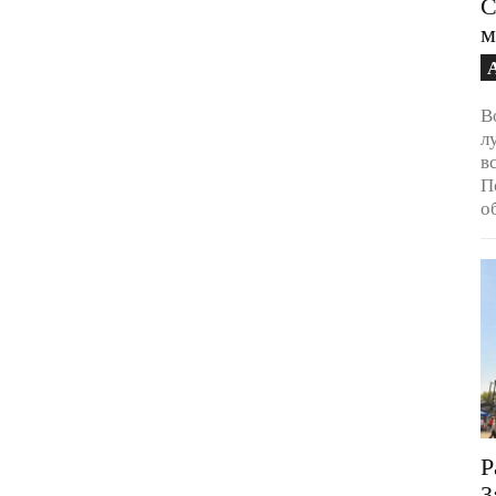
С
м
В
л
в
П
о
Р
3