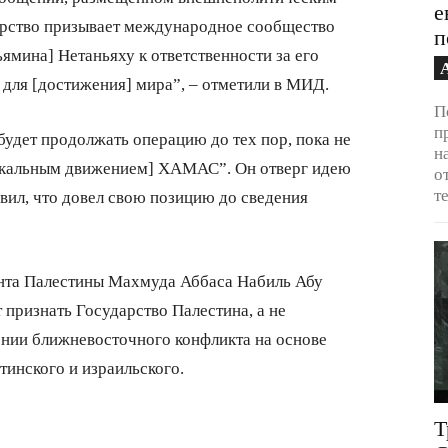
е
терство призывает международное сообщество
п
ямина] Нетаньяху к ответственности за его
 для [достижения] мира”, – отметили в МИД.
П
п
 будет продолжать операцию до тех пор, пока не
н
икальным движением] ХАМАС”. Он отверг идею
о
т
явил, что довел свою позицию до сведения
ента Палестины Махмуда Аббаса Набиль Абу
 признать Государство Палестина, а не
ении ближневосточного конфликта на основе
тинского и израильского.
Т