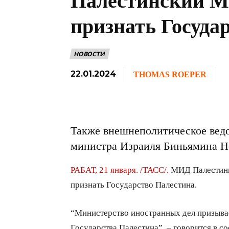
Палестинский М
признать Госуда
НОВОСТИ
22.01.2024
THOMAS ROEPER
Также внешнеполитическое ведо
министра Израиля Биньямина Не
РАБАТ, 21 января. /ТАСС/.
МИД Палестины
признать Государство Палестина.
“Министерство иностранных дел призыва
Государства Палестина”, – говорится в