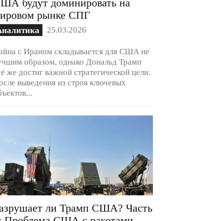
ША будут доминировать на
ировом рынке СПГ
25.03.2026
Аналитика
ойна с Ираном складывается для США не
учшим образом, однако Дональд Трамп
сё же достиг важной стратегической цели.
осле выведения из строя ключевых
бъектов...
азрушает ли Трамп США? Часть
: Проблема США с ракетами