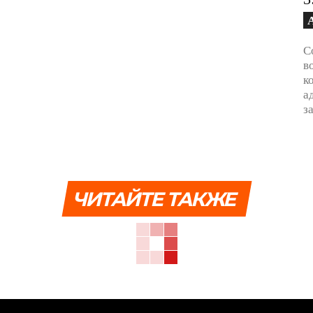
С
в
к
а
з
ЧИТАЙТЕ ТАКЖЕ