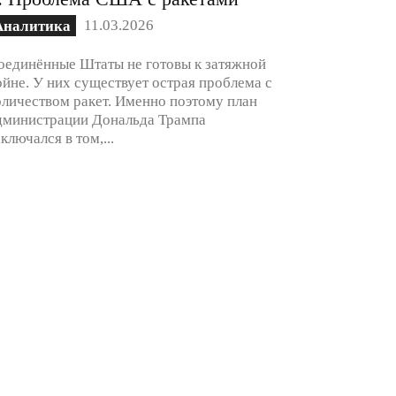
11.03.2026
Аналитика
оединённые Штаты не готовы к затяжной
ойне. У них существует острая проблема с
оличеством ракет. Именно поэтому план
дминистрации Дональда Трампа
аключался в том,...