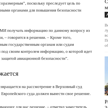
С
соразмерным”, поскольку преследует цель по
м
нными органами для повышения безопасности
В
л
 СМИ получать информацию по данному вопросу из
в
, – говорится в решении. – Кроме того,
П
тным государственным органам или судам
о
и под своим контролем информацию, о которой идет
 с защитой авиационной безопасности”.
жается
озвращается на рассмотрение в Верховный суд
 Европейского суда должен вынести свое решение.
Р
вающее для нас решение, – отметил заместитель
3