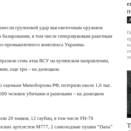
е
п
анесли групповой удар высокоточным оружием
П
 базирования, в том числе гиперзвуковым ракетным
п
но-промышленного комплекса Украины.
н
о
т
отразили семь атак ВСУ на купянском направлении,
нии, еще три – на донецком.
о оценкам Минобороны РФ, потеряли около 1,6 тыс.
600 человек убитыми и ранеными – на донецком
ли 20 танков, 12 гаубиц, в том числе FH-70
Т
анских артсистем М777, 2 самоходные пушки “Dana”