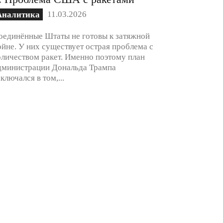
11.03.2026
Аналитика
оединённые Штаты не готовы к затяжной
ойне. У них существует острая проблема с
оличеством ракет. Именно поэтому план
дминистрации Дональда Трампа
аключался в том,...