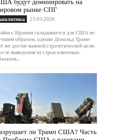
ША будут доминировать на
ировом рынке СПГ
25.03.2026
Аналитика
ойна с Ираном складывается для США не
учшим образом, однако Дональд Трамп
сё же достиг важной стратегической цели.
осле выведения из строя ключевых
бъектов...
азрушает ли Трамп США? Часть
: Проблема США с ракетами