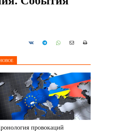
ния. События
НОВОЕ
ронология провокаций