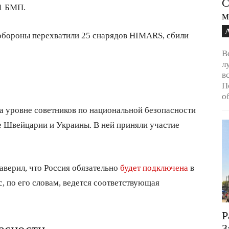
С
11 БМП.
м
обороны перехватили 25 снарядов HIMARS, сбили
В
л
в
П
о
а уровне советников по национальной безопасности
е Швейцарии и Украины. В ней приняли участие
верил, что Россия обязательно
будет подключена
в
, по его словам, ведется соответствующая
Р
3