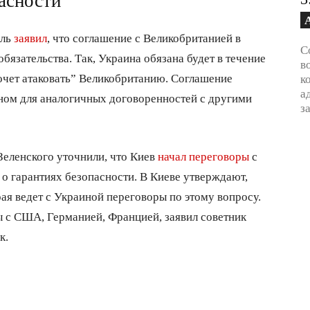
асности
аль
заявил
, что соглашение с Великобританией в
С
язательства. Так, Украина обязана будет в течение
в
хочет атаковать” Великобританию. Соглашение
к
а
оном для аналогичных договоренностей с другими
з
еленского уточнили, что Киев
начал переговоры
с
 гарантиях безопасности. В Киеве утверждают,
рая ведет с Украиной переговоры по этому вопросу.
ы с США, Германией, Францией, заявил советник
к.