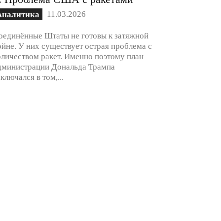
11.03.2026
Аналитика
оединённые Штаты не готовы к затяжной
ойне. У них существует острая проблема с
оличеством ракет. Именно поэтому план
дминистрации Дональда Трампа
аключался в том,...