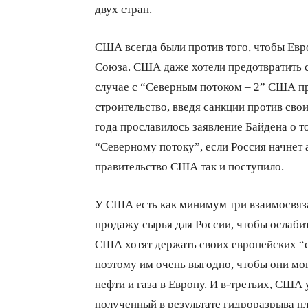
двух стран.
США всегда были против того, чтобы Европ
Союза. США даже хотели предотвратить с
случае с “Северным потоком – 2” США п
строительство, введя санкции против сво
года прославилось заявление Байдена о 
“Северному потоку”, если Россия начнет 
правительство США так и поступило.
У США есть как минимум три взаимосвяза
продажу сырья для России, чтобы ослабит
США хотят держать своих европейских “
поэтому им очень выгодно, чтобы они мо
нефти и газа в Европу. И в-третьих, США 
полученный в результате гидроразрыва пл