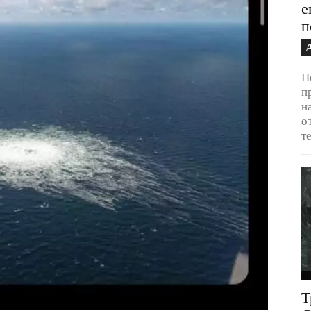
е
п
П
п
н
о
т
Т