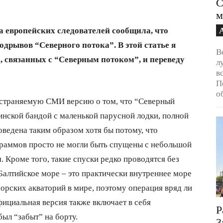
С
м
 на европейских следователей сообщила, что
дрывов “Северного потока”. В этой статье я
В
, связанных с “Северным потоком”, и переведу
л
в
П
о
ространяемую СМИ версию о том, что “Северный
нской бандой с маленькой парусной лодки, полной
оведена таким образом хотя бы потому, что
граммов просто не могли быть спущены с небольшой
 Кроме того, такие спуски редко проводятся без
 Балтийское море – это практически внутреннее море
рских акваторий в мире, поэтому операция вряд ли
ициальная версия также включает в себя
Р
был “забыт” на борту.
3