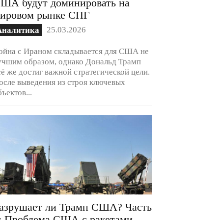
ША будут доминировать на
ировом рынке СПГ
25.03.2026
Аналитика
ойна с Ираном складывается для США не
учшим образом, однако Дональд Трамп
сё же достиг важной стратегической цели.
осле выведения из строя ключевых
бъектов...
азрушает ли Трамп США? Часть
: Проблема США с ракетами