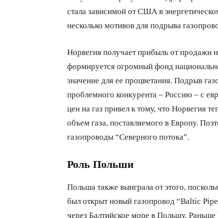
стала зависимой от США в энергетическом
несколько мотивов для подрыва газопров
Норвегия получает прибыль от продажи не
формируется огромный фонд национальн
значение для ее процветания. Подрыв га
проблемного конкурента – Россию – с евр
цен на газ привел к тому, что Норвегия т
объем газа, поставляемого в Европу. Поэ
газопроводы “Северного потока”.
Роль Польши
Польша также выиграла от этого, поскол
был открыт новый газопровод “Baltic Pip
через Балтийское море в Польшу. Раньше