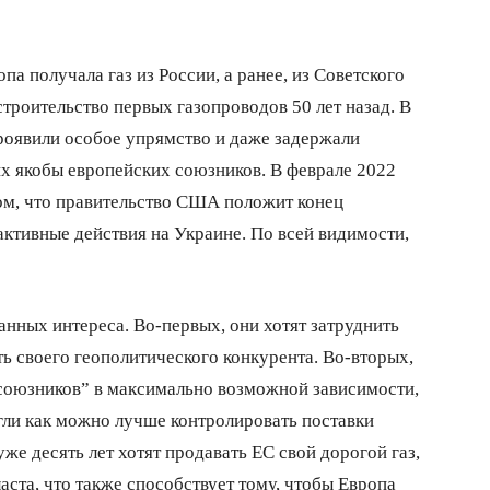
а получала газ из России, а ранее, из Советского
троительство первых газопроводов 50 лет назад. В
роявили особое упрямство и даже задержали
их якобы европейских союзников. В феврале 2022
том, что правительство США положит конец
активные действия на Украине. По всей видимости,
нных интереса. Во-первых, они хотят затруднить
ь своего геополитического конкурента. Во-вторых,
союзников” в максимально возможной зависимости,
гли как можно лучше контролировать поставки
уже десять лет хотят продавать ЕС свой дорогой газ,
аста, что также способствует тому, чтобы Европа