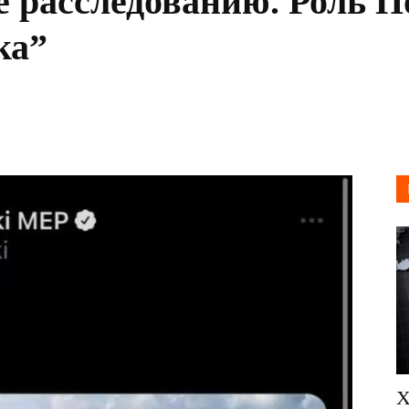
 расследованию. Роль 
ка”
Х