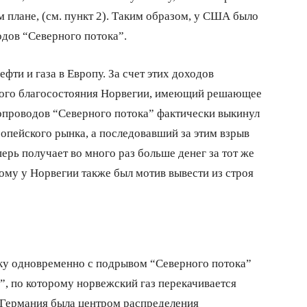
 плане, (см. пункт 2). Таким образом, у США было
одов “Северного потока”.
фти и газа в Европу. За счет этих доходов
ого благосостояния Норвегии, имеющий решающее
зопроводов “Северного потока” фактически выкинул
опейского рынка, а последовавший за этим взрыв
еперь получает во много раз больше денег за тот же
тому у Норвегии также был мотив вывести из строя
ьку одновременно с подрывом “Северного потока”
e”, по которому норвежский газ перекачивается
 Германия была центром распределения