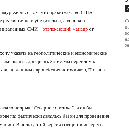
еймур Херш, о том, что правительство США
е реалистична и убедительна, а версия о
С
в
м в западных СМИ –
отвлекающий маневр
от
к
а
з
ла хочу указать на геополитические и экономические
) замешаны в диверсии. Затем мы перейдем к
м, как, по данным европейских источников, Польша
азало подрыв “Северного потока”, и он был
орвегия фактически являлась базой для проведения
ацию. В пользу этой версии говорят и интересы