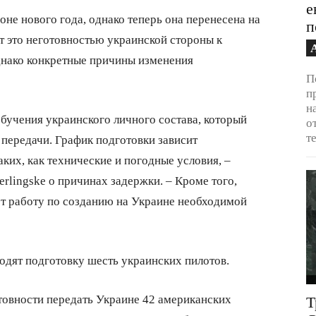
е
оне нового года, однако теперь она перенесена на
п
 это неготовностью украинской стороны к
нако конкретные причины изменения
П
п
н
обучения украинского личного состава, который
о
т
 передачи. График подготовки зависит
аких, как технические и погодные условия, –
erlingske о причинах задержки. – Кроме того,
 работу по созданию на Украине необходимой
одят подготовку шесть украинских пилотов.
отовности передать Украине 42 американских
Т