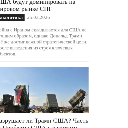
ША будут доминировать на
ировом рынке СПГ
25.03.2026
Аналитика
ойна с Ираном складывается для США не
учшим образом, однако Дональд Трамп
сё же достиг важной стратегической цели.
осле выведения из строя ключевых
бъектов...
азрушает ли Трамп США? Часть
: Проблема США с ракетами