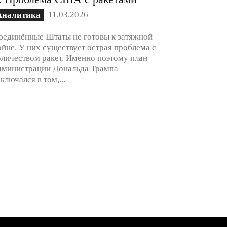
11.03.2026
Аналитика
оединённые Штаты не готовы к затяжной
ойне. У них существует острая проблема с
оличеством ракет. Именно поэтому план
дминистрации Дональда Трампа
аключался в том,...