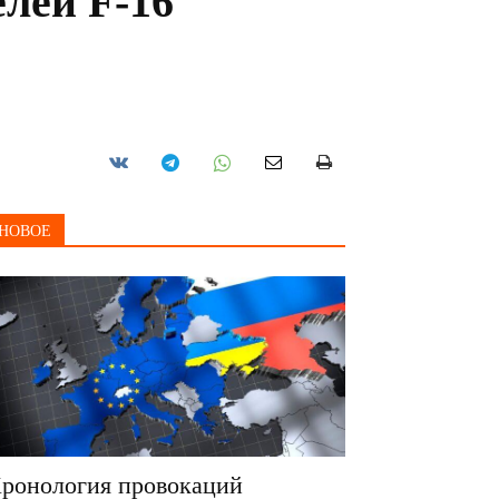
елей F-16
НОВОЕ
ронология провокаций