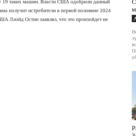
С
ву 19 таких машин. Власти США одобрили данный
м
ина получит истребители в первой половине 2024
ША Ллойд Остин заявлял, что это произойдет не
В
л
в
П
о
Р
3