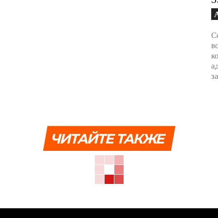
С
в
к
а
з
ЧИТАЙТЕ ТАКЖЕ