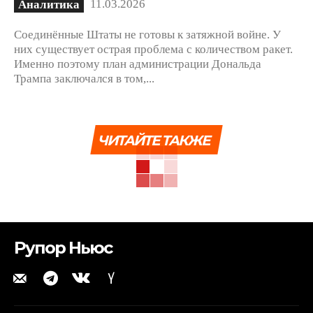
11.03.2026
Аналитика
Соединённые Штаты не готовы к затяжной войне. У
них существует острая проблема с количеством ракет.
Именно поэтому план администрации Дональда
Трампа заключался в том,...
ЧИТАЙТЕ ТАКЖЕ
Рупор Ньюс