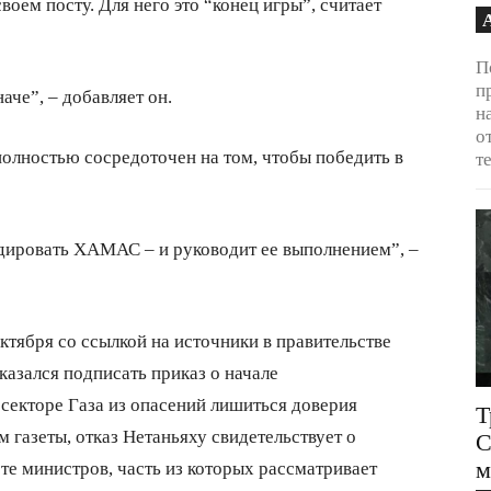
оем посту. Для него это “конец игры”, считает
П
п
аче”, – добавляет он.
н
о
полностью сосредоточен на том, чтобы победить в
т
идировать ХАМАС – и руководит ее выполнением”, –
ктября со ссылкой на источники в правительстве
казался подписать приказ о начале
екторе Газа из опасений лишиться доверия
Т
м газеты, отказ Нетаньяху свидетельствует о
С
м
те министров, часть из которых рассматривает