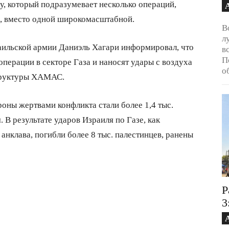
у, который подразумевает несколько операций,
, вместо одной широкомасштабной.
В
л
аильской армии Даниэль Хагари информировал, что
в
П
ерации в секторе Газа и наносят удары с воздуха
о
труктуры ХАМАС.
оны жертвами конфликта стали более 1,4 тыс.
. В результате ударов Израиля по Газе, как
нклава, погибли более 8 тыс. палестинцев, ранены
Р
3