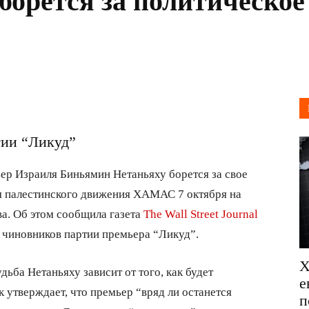
борется за политическо
тии “Ликуд”
р Израиля Биньямин Нетаньяху борется за свое
я палестинского движения ХАМАС 7 октября на
а. Об этом сообщила газета
The Wall Street Journal
 чиновников партии премьера “Ликуд”.
Х
дьба Нетаньяху зависит от того, как будет
е
 утверждает, что премьер “вряд ли останется
п