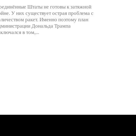
оединённые Штаты не готовы к затяжной
ойне. У них существует острая проблема с
оличеством ракет. Именно поэтому план
дминистрации Дональда Трампа
аключался в том,...