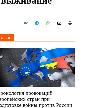
е выживание
НОВОЕ
ронология провокаций
вропейских стран при
одготовке войны против России