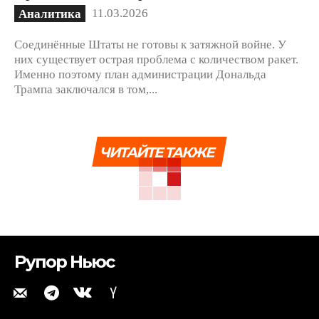
11.03.2026
Аналитика
Соединённые Штаты не готовы к затяжной войне. У
них существует острая проблема с количеством ракет.
Именно поэтому план администрации Дональда
Трампа заключался в том,...
ЧИТАЙТЕ ТАКЖЕ
Рупор Ньюс