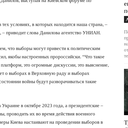
 Данилов, выступая на Киевском форуме по
е
п
 тех условиях, в которых находится наша страна, –
П
”, – приводит слова Данилова агентство УНИАН.
п
н
ем, что выборы могут привести к политическим
о
т
сил, якобы настроенных пророссийски. “Что такое
платформ, это огромные дискуссии, это выяснение,
дет о выборах в Верховную раду и выборах
 состоянии войны будут разворачиваться такие
Украине в октябре 2023 года, а президентские –
ы, проводить их во время действия военного
Т
неры Киева настаивают на проведении выборов в