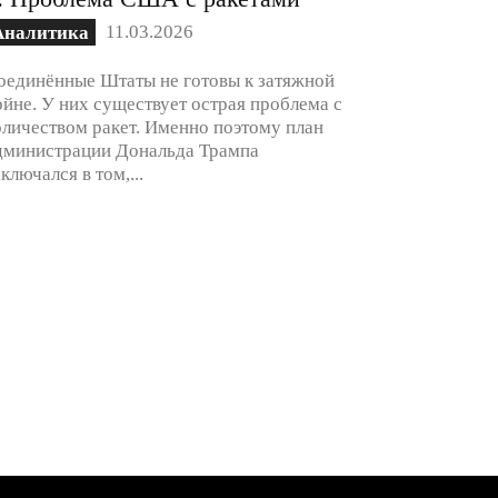
11.03.2026
Аналитика
оединённые Штаты не готовы к затяжной
ойне. У них существует острая проблема с
оличеством ракет. Именно поэтому план
дминистрации Дональда Трампа
аключался в том,...