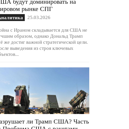
ША будут доминировать на
ировом рынке СПГ
25.03.2026
Аналитика
ойна с Ираном складывается для США не
учшим образом, однако Дональд Трамп
сё же достиг важной стратегической цели.
осле выведения из строя ключевых
бъектов...
азрушает ли Трамп США? Часть
: Проблема США с ракетами