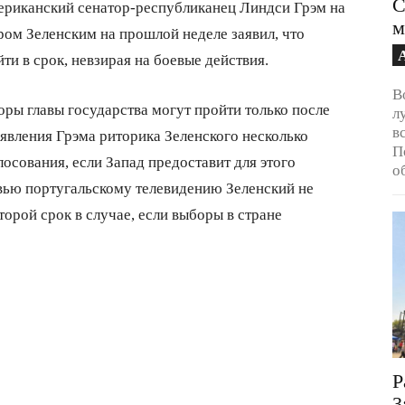
С
ериканский сенатор-республиканец Линдси Грэм на
м
ом Зеленским на прошлой неделе заявил, что
и в срок, невзирая на боевые действия.
В
оры главы государства могут пройти только после
л
в
явления Грэма риторика Зеленского несколько
П
лосования, если Запад предоставит для этого
о
рвью португальскому телевидению Зеленский не
торой срок в случае, если выборы в стране
Р
3