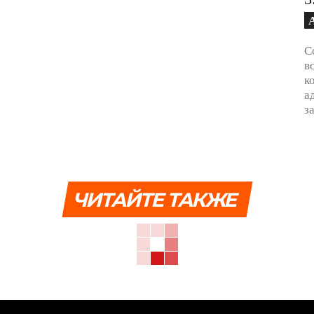
С
в
к
а
з
ЧИТАЙТЕ ТАКЖЕ