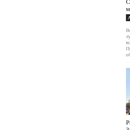
С
м
В
л
в
П
о
Р
3