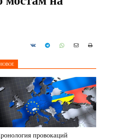
о мостам на
НОВОЕ
ронология провокаций