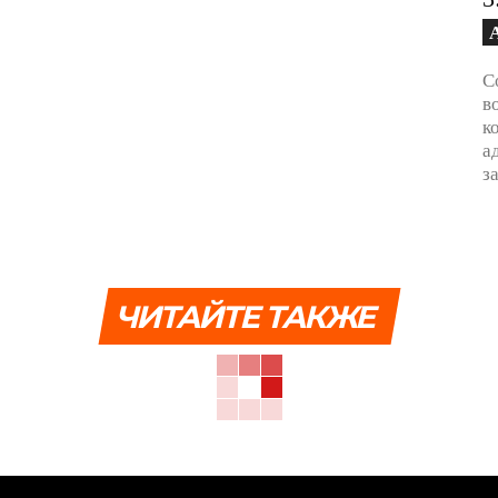
С
в
к
а
з
ЧИТАЙТЕ ТАКЖЕ