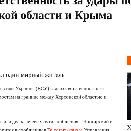
етственность за удары п
кой области и Крыма
дал один мирный житель
 силы Украины (ВСУ) взяли ответственность за
мостам на границе между Херсонской областью и
азили два ключевых пути сообщения – Чонгарский и
Х
орится в сообщении в
Telegram-канале
Управления