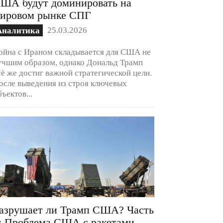
ША будут доминировать на
ировом рынке СПГ
25.03.2026
Аналитика
ойна с Ираном складывается для США не
учшим образом, однако Дональд Трамп
сё же достиг важной стратегической цели.
осле выведения из строя ключевых
бъектов...
азрушает ли Трамп США? Часть
: Проблема США с ракетами