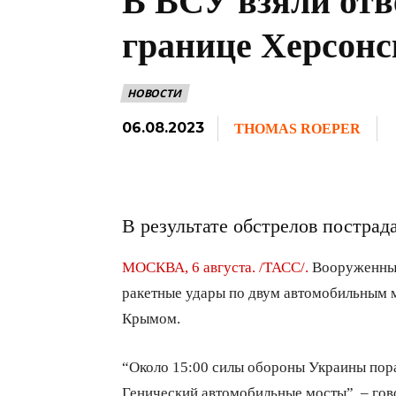
В ВСУ взяли отв
границе Херсонс
НОВОСТИ
06.08.2023
THOMAS ROEPER
В результате обстрелов постра
МОСКВА, 6 августа. /ТАСС/.
Вооруженные
ракетные удары по двум автомобильным 
Крымом.
“Около 15:00 силы обороны Украины пор
Генический автомобильные мосты”, – гов