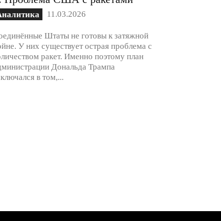
11.03.2026
Аналитика
оединённые Штаты не готовы к затяжной
ойне. У них существует острая проблема с
оличеством ракет. Именно поэтому план
дминистрации Дональда Трампа
аключался в том,...