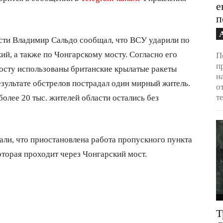
е
п
сти Владимир Сальдо сообщал, что ВСУ ударили по
й, а также по Чонгарскому мосту. Согласно его
П
п
осту использованы британские крылатые ракеты
н
езультате обстрелов пострадал один мирный житель.
о
т
более 20 тыс. жителей области остались без
ли, что приостановлена работа пропускного пункта
оторая проходит через Чонгарский мост.
Т