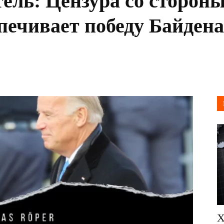
ель: Цензура со стороны
печивает победу Байдена
Х