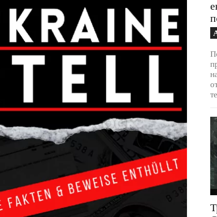
е
п
П
п
н
о
т
Т