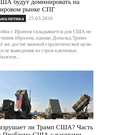
ША будут доминировать на
ировом рынке СПГ
25.03.2026
Аналитика
ойна с Ираном складывается для США не
учшим образом, однако Дональд Трамп
сё же достиг важной стратегической цели.
осле выведения из строя ключевых
бъектов...
азрушает ли Трамп США? Часть
: Проблема США с ракетами