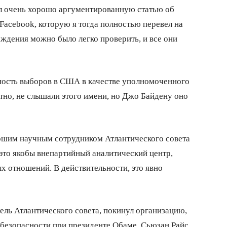
ал очень хорошо аргументированную статью об
Facebook, которую я тогда полностью перевел на
рждения можно было легко проверить, и все они
стность выборов в США в качестве уполномоченного
тно, не слышали этого имени, но Джо Байдену оно
ршим научным сотрудником Атлантического совета
– это якобы внепартийный аналитический центр,
отношений. В действительности, это явно
ель Атлантического совета, покинул организацию,
 безопасности при президенте Обаме. Сьюзан Райс,