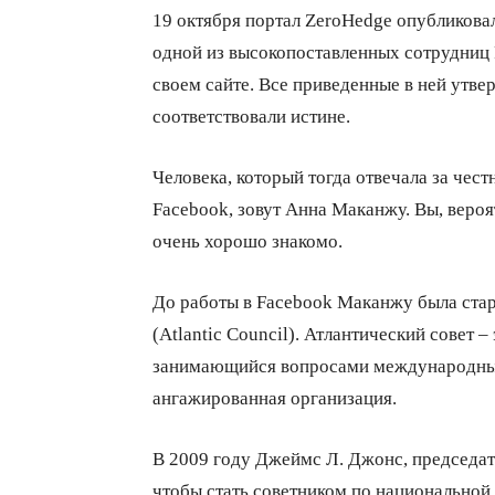
19 октября портал ZeroHedge опубликов
одной из высокопоставленных сотрудниц 
своем сайте. Все приведенные в ней утве
соответствовали истине.
Человека, который тогда отвечала за че
Facebook, зовут Анна Маканжу. Вы, вероя
очень хорошо знакомо.
До работы в Facebook Маканжу была ста
(Atlantic Council). Атлантический совет 
занимающийся вопросами международных 
ангажированная организация.
В 2009 году Джеймс Л. Джонс, председат
чтобы стать советником по национальной