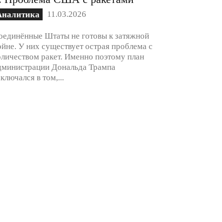
11.03.2026
Аналитика
оединённые Штаты не готовы к затяжной
ойне. У них существует острая проблема с
оличеством ракет. Именно поэтому план
дминистрации Дональда Трампа
аключался в том,...