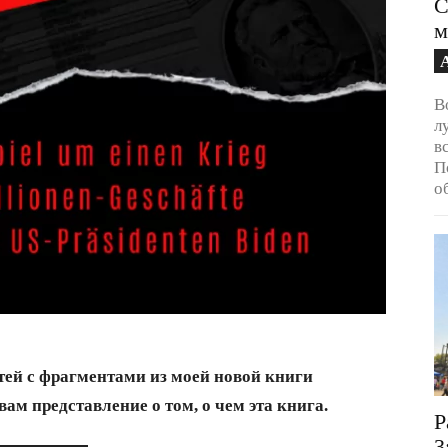
С
м
В
л
в
П
о
тей с фрагментами из моей новой книги
ам представление о том, о чем эта книга.
Р
3