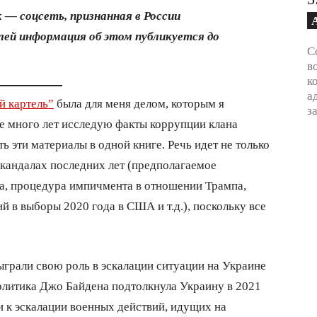
 — соцсеть, признанная в России
ей информация об этом публикуется до
С
в
к
а
й картель”
была для меня делом, которым я
з
же много лет исследую факты коррупции клана
ь эти материалы в одной книге. Речь идет не только
скандалах последних лет (предполагаемое
а, процедура импичмента в отношении Трампа,
 в выборы 2020 года в США и т.д.), поскольку все
ыграли свою роль в эскалации ситуации на Украине
политика Джо Байдена подтолкнула Украину в 2021
ли к эскалации военных действий, идущих на